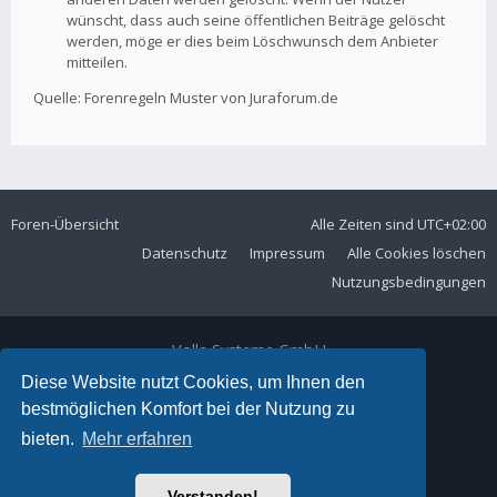
wünscht, dass auch seine öffentlichen Beiträge gelöscht
werden, möge er dies beim Löschwunsch dem Anbieter
mitteilen.
Quelle: Forenregeln Muster von Juraforum.de
Foren-Übersicht
Alle Zeiten sind
UTC+02:00
Datenschutz
Impressum
Alle Cookies löschen
Nutzungsbedingungen
Volla Systeme GmbH
Kölner Straße 102
Diese Website nutzt Cookies, um Ihnen den
42897 Remscheid
bestmöglichen Komfort bei der Nutzung zu
Telefon:
+49 2191 59897 61
bieten.
Mehr erfahren
E-Mail:
forum@volla.online
Powered by
phpBB
® Forum Software © phpBB Limited
Verstanden!