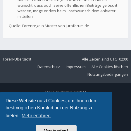
wünscht, dass auch seine öffentlichen Beiträge gelöscht
werden, möge er dies beim Löschwunsch dem Anbieter
mitteilen.
Quelle: Forenregeln Muster von Juraforum.de
Foren-Übersicht
Alle Zeiten sind
UTC+02:00
Datenschutz
Impressum
Alle Cookies löschen
Nutzungsbedingungen
Volla Systeme GmbH
Kölner Straße 102
Diese Website nutzt Cookies, um Ihnen den
42897 Remscheid
bestmöglichen Komfort bei der Nutzung zu
Telefon:
+49 2191 59897 61
bieten.
Mehr erfahren
E-Mail:
forum@volla.online
Powered by
phpBB
® Forum Software © phpBB Limited
Verstanden!