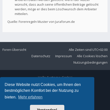
wünscht, dass auch seine öffentlichen Beiträge gelöscht
werden, möge er dies beim Löschwunsch dem Anbieter
mitteilen.
Quelle: Forenregeln Muster von Juraforum.de
Foren-Übersicht
Alle Zeiten sind
UTC+02:00
Datenschutz
Impressum
Alle Cookies löschen
Nutzungsbedingungen
Volla Systeme GmbH
Kölner Straße 102
Diese Website nutzt Cookies, um Ihnen den
42897 Remscheid
bestmöglichen Komfort bei der Nutzung zu
Telefon:
+49 2191 59897 61
bieten.
Mehr erfahren
E-Mail:
forum@volla.online
Powered by
phpBB
® Forum Software © phpBB Limited
Verstanden!