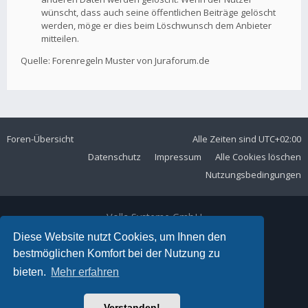
wünscht, dass auch seine öffentlichen Beiträge gelöscht
werden, möge er dies beim Löschwunsch dem Anbieter
mitteilen.
Quelle: Forenregeln Muster von Juraforum.de
Foren-Übersicht
Alle Zeiten sind
UTC+02:00
Datenschutz
Impressum
Alle Cookies löschen
Nutzungsbedingungen
Volla Systeme GmbH
Kölner Straße 102
Diese Website nutzt Cookies, um Ihnen den
42897 Remscheid
bestmöglichen Komfort bei der Nutzung zu
Telefon:
+49 2191 59897 61
bieten.
Mehr erfahren
E-Mail:
forum@volla.online
Powered by
phpBB
® Forum Software © phpBB Limited
Verstanden!