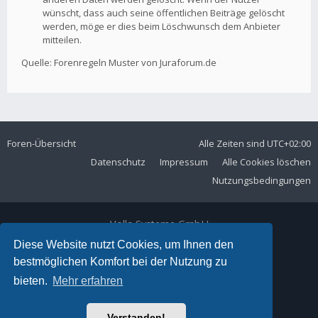
wünscht, dass auch seine öffentlichen Beiträge gelöscht
werden, möge er dies beim Löschwunsch dem Anbieter
mitteilen.
Quelle: Forenregeln Muster von Juraforum.de
Foren-Übersicht
Alle Zeiten sind
UTC+02:00
Datenschutz
Impressum
Alle Cookies löschen
Nutzungsbedingungen
Volla Systeme GmbH
Kölner Straße 102
Diese Website nutzt Cookies, um Ihnen den
42897 Remscheid
bestmöglichen Komfort bei der Nutzung zu
Telefon:
+49 2191 59897 61
bieten.
Mehr erfahren
E-Mail:
forum@volla.online
Powered by
phpBB
® Forum Software © phpBB Limited
Verstanden!