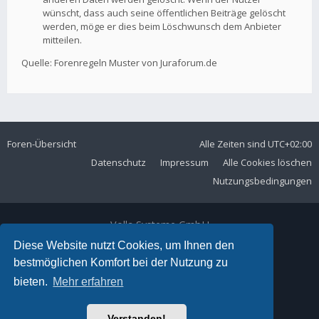
wünscht, dass auch seine öffentlichen Beiträge gelöscht
werden, möge er dies beim Löschwunsch dem Anbieter
mitteilen.
Quelle: Forenregeln Muster von Juraforum.de
Foren-Übersicht
Alle Zeiten sind
UTC+02:00
Datenschutz
Impressum
Alle Cookies löschen
Nutzungsbedingungen
Volla Systeme GmbH
Kölner Straße 102
Diese Website nutzt Cookies, um Ihnen den
42897 Remscheid
bestmöglichen Komfort bei der Nutzung zu
Telefon:
+49 2191 59897 61
bieten.
Mehr erfahren
E-Mail:
forum@volla.online
Powered by
phpBB
® Forum Software © phpBB Limited
Verstanden!