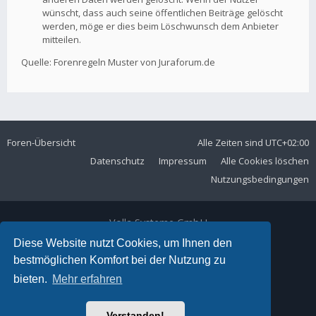
wünscht, dass auch seine öffentlichen Beiträge gelöscht
werden, möge er dies beim Löschwunsch dem Anbieter
mitteilen.
Quelle: Forenregeln Muster von Juraforum.de
Foren-Übersicht
Alle Zeiten sind
UTC+02:00
Datenschutz
Impressum
Alle Cookies löschen
Nutzungsbedingungen
Volla Systeme GmbH
Kölner Straße 102
Diese Website nutzt Cookies, um Ihnen den
42897 Remscheid
bestmöglichen Komfort bei der Nutzung zu
Telefon:
+49 2191 59897 61
bieten.
Mehr erfahren
E-Mail:
forum@volla.online
Powered by
phpBB
® Forum Software © phpBB Limited
Verstanden!