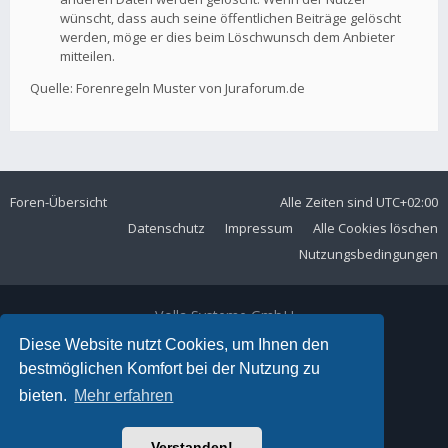
wünscht, dass auch seine öffentlichen Beiträge gelöscht
werden, möge er dies beim Löschwunsch dem Anbieter
mitteilen.
Quelle: Forenregeln Muster von Juraforum.de
Foren-Übersicht
Alle Zeiten sind
UTC+02:00
Datenschutz
Impressum
Alle Cookies löschen
Nutzungsbedingungen
Volla Systeme GmbH
Kölner Straße 102
Diese Website nutzt Cookies, um Ihnen den
42897 Remscheid
bestmöglichen Komfort bei der Nutzung zu
Telefon:
+49 2191 59897 61
bieten.
Mehr erfahren
E-Mail:
forum@volla.online
Powered by
phpBB
® Forum Software © phpBB Limited
Verstanden!