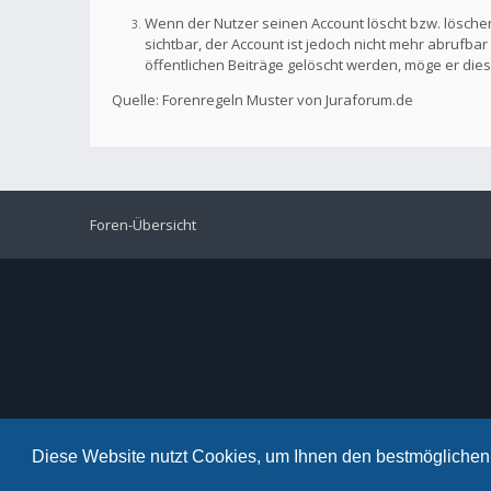
Wenn der Nutzer seinen Account löscht bzw. löschen
sichtbar, der Account ist jedoch nicht mehr abrufb
öffentlichen Beiträge gelöscht werden, möge er die
Quelle: Forenregeln Muster von Juraforum.de
Foren-Übersicht
Diese Website nutzt Cookies, um Ihnen den bestmöglichen 