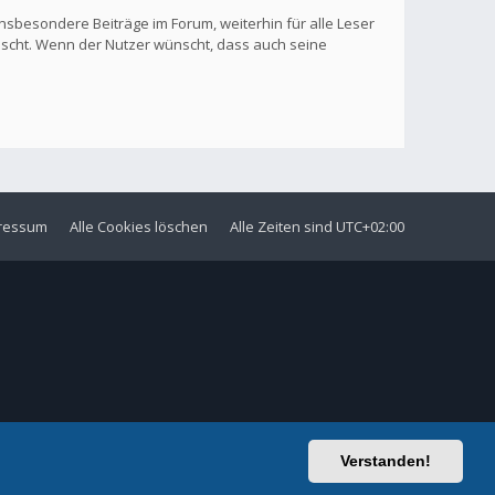
nsbesondere Beiträge im Forum, weiterhin für alle Leser
löscht. Wenn der Nutzer wünscht, dass auch seine
ressum
Alle Cookies löschen
Alle Zeiten sind
UTC+02:00
Verstanden!