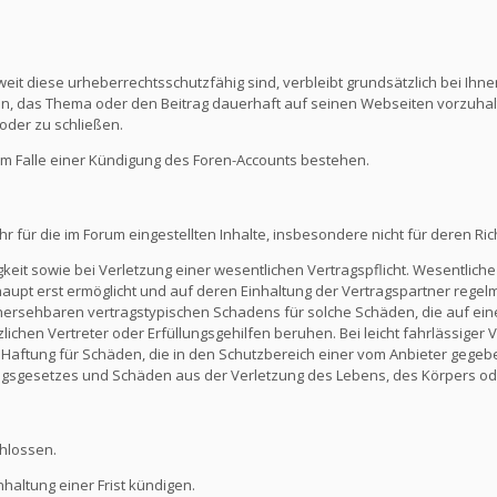
eit diese urheberrechtsschutzfähig sind, verbleibt grundsätzlich bei Ihne
ein, das Thema oder den Beitrag dauerhaft auf seinen Webseiten vorzuha
oder zu schließen.
m Falle einer Kündigung des Foren-Accounts bestehen.
ür die im Forum eingestellten Inhalte, insbesondere nicht für deren Richti
keit sowie bei Verletzung einer wesentlichen Vertragspflicht. Wesentliche 
t erst ermöglicht und auf deren Einhaltung der Vertragspartner regelmä
ersehbaren vertragstypischen Schadens für solche Schäden, die auf eine
zlichen Vertreter oder Erfüllungsgehilfen beruhen. Bei leicht fahrlässiger
Die Haftung für Schäden, die in den Schutzbereich einer vom Anbieter gege
gsgesetzes und Schäden aus der Verletzung des Lebens, des Körpers ode
hlossen.
altung einer Frist kündigen.