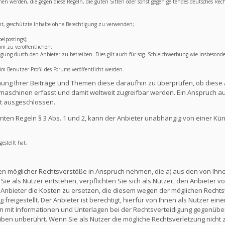
lichen werden, die gegen diese Regeln, die guten Sitten oder sonst gegen geltendes deutsches Rec
ht, geschützte Inhalte ohne Berechtigung zu verwenden;
elpostings);
um zu veröffentlichen;
ng durch den Anbieter zu betreiben. Dies gilt auch für sog. Schleichwerbung wie insbesonde
 Benutzer-Profil des Forums veröffentlicht werden.
lichung Ihrer Beiträge und Themen diese daraufhin zu überprüfen, ob diese 
aschinen erfasst und damit weltweit zugreifbar werden. Ein Anspruch au
t ausgeschlossen.
ten Regeln § 3 Abs. 1 und 2, kann der Anbieter unabhängig von einer Kü
estellt hat,
en möglicher Rechtsverstöße in Anspruch nehmen, die a) aus den von Ihnen
ie als Nutzer entstehen, verpflichten Sie sich als Nutzer, den Anbieter vo
nbieter die Kosten zu ersetzen, die diesem wegen der möglichen Rechts
reigestellt. Der Anbieter ist berechtigt, hierfür von Ihnen als Nutzer e
en mit Informationen und Unterlagen bei der Rechtsverteidigung gegenüber
en unberührt. Wenn Sie als Nutzer die mögliche Rechtsverletzung nicht 