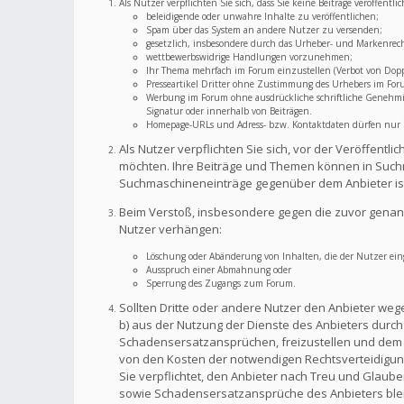
Als Nutzer verpflichten Sie sich, dass Sie keine Beiträge veröffent
beleidigende oder unwahre Inhalte zu veröffentlichen;
Spam über das System an andere Nutzer zu versenden;
gesetzlich, insbesondere durch das Urheber- und Markenrec
wettbewerbswidrige Handlungen vorzunehmen;
Ihr Thema mehrfach im Forum einzustellen (Verbot von Dopp
Presseartikel Dritter ohne Zustimmung des Urhebers im For
Werbung im Forum ohne ausdrückliche schriftliche Genehmigu
Signatur oder innerhalb von Beiträgen.
Homepage-URLs und Adress- bzw. Kontaktdaten dürfen nur im
Als Nutzer verpflichten Sie sich, vor der Veröffent
möchten. Ihre Beiträge und Themen können in Suchm
Suchmaschineneinträge gegenüber dem Anbieter is
Beim Verstoß, insbesondere gegen die zuvor genann
Nutzer verhängen:
Löschung oder Abänderung von Inhalten, die der Nutzer eing
Ausspruch einer Abmahnung oder
Sperrung des Zugangs zum Forum.
Sollten Dritte oder andere Nutzer den Anbieter weg
b) aus der Nutzung der Dienste des Anbieters durch S
Schadensersatzansprüchen, freizustellen und dem A
von den Kosten der notwendigen Rechtsverteidigung f
Sie verpflichtet, den Anbieter nach Treu und Glaub
sowie Schadensersatzansprüche des Anbieters bleib