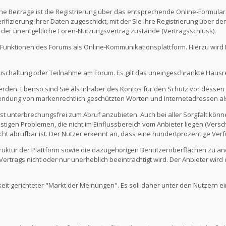
e Beiträge ist die Registrierung über das entsprechende Online-Formular
fizierung Ihrer Daten zugeschickt, mit der Sie Ihre Registrierung über d
 der unentgeltliche Foren-Nutzungsvertrag zustande (Vertragsschluss).
Funktionen des Forums als Online-Kommunikationsplattform. Hierzu wird Ihn
eischaltung oder Teilnahme am Forum. Es gilt das uneingeschränkte Hausr
werden. Ebenso sind Sie als Inhaber des Kontos für den Schutz vor dessen
rwendung von markenrechtlich geschützten Worten und Internetadressen al
st unterbrechungsfrei zum Abruf anzubieten. Auch bei aller Sorgfalt kön
igen Problemen, die nicht im Einflussbereich vom Anbieter liegen (Versch
icht abrufbar ist. Der Nutzer erkennt an, dass eine hundertprozentige Verfü
 Struktur der Plattform sowie die dazugehörigen Benutzeroberflächen zu ä
rtrags nicht oder nur unerheblich beeinträchtigt wird. Der Anbieter wir
keit gerichteter "Markt der Meinungen". Es soll daher unter den Nutzern e