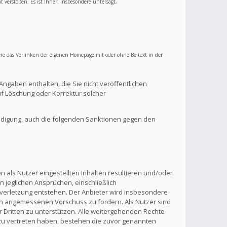
ht verstoßen. Es ist Ihnen insbesondere untersagt,
re das Verlinken der eigenen Homepage mit oder ohne Beitext in der
Angaben enthalten, die Sie nicht veröffentlichen
f Löschung oder Korrektur solcher
ndigung, auch die folgenden Sanktionen gegen den
 als Nutzer eingestellten Inhalten resultieren und/oder
n jeglichen Ansprüchen, einschließlich
verletzung entstehen. Der Anbieter wird insbesondere
inen angemessenen Vorschuss zu fordern. Als Nutzer sind
 Dritten zu unterstützen. Alle weitergehenden Rechte
zu vertreten haben, bestehen die zuvor genannten