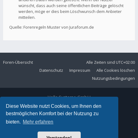
wünscht, dass auch seine öffentlichen Beiträge gelöscht
werden, möge er dies beim Löschwunsch dem Anbieter
mitteilen.
Quelle: Forenregeln Muster von Juraforum.de
Foren-Übersicht
Alle Zeiten sind
UTC+02:00
Datenschutz
Impressum
Alle Cookies löschen
Nutzungsbedingungen
Volla Systeme GmbH
Kölner Straße 102
Diese Website nutzt Cookies, um Ihnen den
42897 Remscheid
bestmöglichen Komfort bei der Nutzung zu
Telefon:
+49 2191 59897 61
bieten.
Mehr erfahren
E-Mail:
forum@volla.online
Powered by
phpBB
® Forum Software © phpBB Limited
Verstanden!