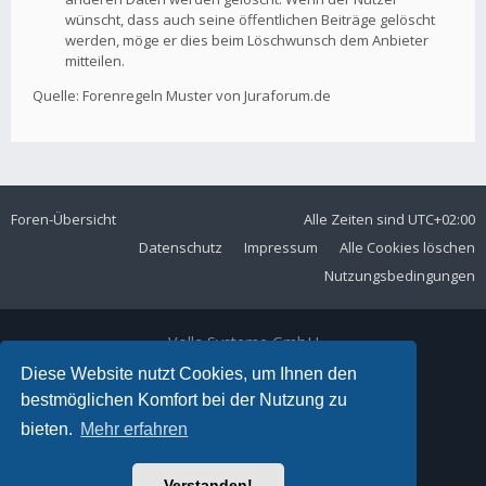
wünscht, dass auch seine öffentlichen Beiträge gelöscht
werden, möge er dies beim Löschwunsch dem Anbieter
mitteilen.
Quelle: Forenregeln Muster von Juraforum.de
Foren-Übersicht
Alle Zeiten sind
UTC+02:00
Datenschutz
Impressum
Alle Cookies löschen
Nutzungsbedingungen
Volla Systeme GmbH
Kölner Straße 102
Diese Website nutzt Cookies, um Ihnen den
42897 Remscheid
bestmöglichen Komfort bei der Nutzung zu
Telefon:
+49 2191 59897 61
bieten.
Mehr erfahren
E-Mail:
forum@volla.online
Powered by
phpBB
® Forum Software © phpBB Limited
Verstanden!