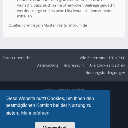
wünscht, dass auch seine öffentlichen Beiträge gelöscht
werden, möge er dies beim Löschwunsch dem Anbieter
mitteilen.
Quelle: Forenregeln Muster von Juraforum.de
Foren-Übersicht
Alle Zeiten sind
UTC+02:00
Datenschutz
Impressum
Alle Cookies löschen
Nutzungsbedingungen
Volla Systeme GmbH
Kölner Straße 102
Diese Website nutzt Cookies, um Ihnen den
42897 Remscheid
bestmöglichen Komfort bei der Nutzung zu
Telefon:
+49 2191 59897 61
bieten.
Mehr erfahren
E-Mail:
forum@volla.online
Powered by
phpBB
® Forum Software © phpBB Limited
Verstanden!