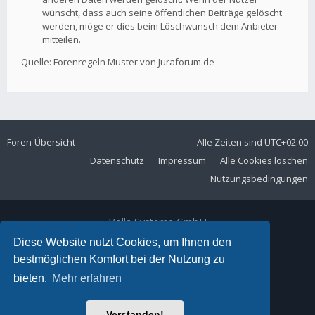
wünscht, dass auch seine öffentlichen Beiträge gelöscht
werden, möge er dies beim Löschwunsch dem Anbieter
mitteilen.
Quelle: Forenregeln Muster von Juraforum.de
Foren-Übersicht
Alle Zeiten sind
UTC+02:00
Datenschutz
Impressum
Alle Cookies löschen
Nutzungsbedingungen
Volla Systeme GmbH
Kölner Straße 102
Diese Website nutzt Cookies, um Ihnen den
42897 Remscheid
bestmöglichen Komfort bei der Nutzung zu
Telefon:
+49 2191 59897 61
bieten.
Mehr erfahren
E-Mail:
forum@volla.online
Powered by
phpBB
® Forum Software © phpBB Limited
Verstanden!