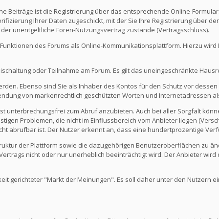
e Beiträge ist die Registrierung über das entsprechende Online-Formular
fizierung Ihrer Daten zugeschickt, mit der Sie Ihre Registrierung über d
 der unentgeltliche Foren-Nutzungsvertrag zustande (Vertragsschluss).
Funktionen des Forums als Online-Kommunikationsplattform. Hierzu wird Ihn
eischaltung oder Teilnahme am Forum. Es gilt das uneingeschränkte Hausr
werden. Ebenso sind Sie als Inhaber des Kontos für den Schutz vor dessen
rwendung von markenrechtlich geschützten Worten und Internetadressen al
st unterbrechungsfrei zum Abruf anzubieten. Auch bei aller Sorgfalt kön
igen Problemen, die nicht im Einflussbereich vom Anbieter liegen (Versch
icht abrufbar ist. Der Nutzer erkennt an, dass eine hundertprozentige Verfü
 Struktur der Plattform sowie die dazugehörigen Benutzeroberflächen zu ä
rtrags nicht oder nur unerheblich beeinträchtigt wird. Der Anbieter wir
keit gerichteter "Markt der Meinungen". Es soll daher unter den Nutzern e