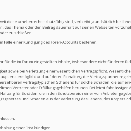
eit diese urheberrechtsschutzfähig sind, verbleibt grundsätzlich bei Ihne
ein, das Thema oder den Beitrag dauerhaft auf seinen Webseiten vorzuha
oder zu schließen.
m Falle einer Kündigung des Foren-Accounts bestehen.
ür die im Forum eingestellten Inhalte, insbesondere nicht für deren Richti
keit sowie bei Verletzung einer wesentlichen Vertragspflicht. Wesentliche 
t erst ermöglicht und auf deren Einhaltung der Vertragspartner regelmä
ersehbaren vertragstypischen Schadens für solche Schäden, die auf eine
zlichen Vertreter oder Erfüllungsgehilfen beruhen. Bei leicht fahrlässiger
Die Haftung für Schäden, die in den Schutzbereich einer vom Anbieter gege
gsgesetzes und Schäden aus der Verletzung des Lebens, des Körpers ode
hlossen.
altung einer Frist kündigen.