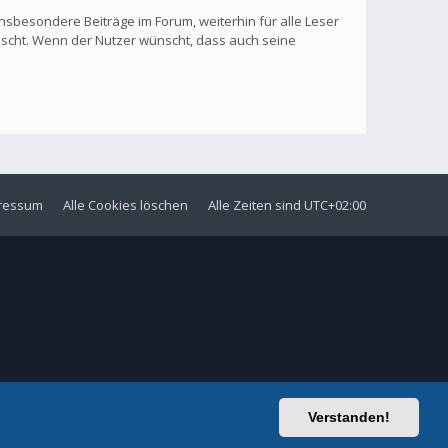
nsbesondere Beiträge im Forum, weiterhin für alle Leser
löscht. Wenn der Nutzer wünscht, dass auch seine
ressum
Alle Cookies löschen
Alle Zeiten sind
UTC+02:00
Verstanden!