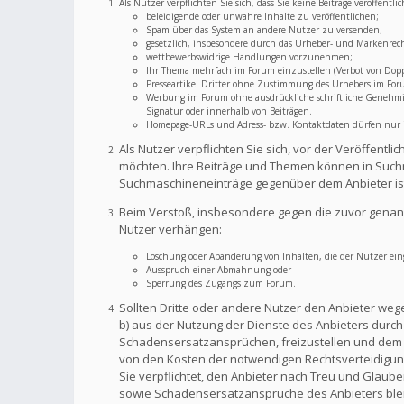
Als Nutzer verpflichten Sie sich, dass Sie keine Beiträge veröffent
beleidigende oder unwahre Inhalte zu veröffentlichen;
Spam über das System an andere Nutzer zu versenden;
gesetzlich, insbesondere durch das Urheber- und Markenrec
wettbewerbswidrige Handlungen vorzunehmen;
Ihr Thema mehrfach im Forum einzustellen (Verbot von Dopp
Presseartikel Dritter ohne Zustimmung des Urhebers im For
Werbung im Forum ohne ausdrückliche schriftliche Genehmigu
Signatur oder innerhalb von Beiträgen.
Homepage-URLs und Adress- bzw. Kontaktdaten dürfen nur im
Als Nutzer verpflichten Sie sich, vor der Veröffent
möchten. Ihre Beiträge und Themen können in Suchm
Suchmaschineneinträge gegenüber dem Anbieter is
Beim Verstoß, insbesondere gegen die zuvor genann
Nutzer verhängen:
Löschung oder Abänderung von Inhalten, die der Nutzer eing
Ausspruch einer Abmahnung oder
Sperrung des Zugangs zum Forum.
Sollten Dritte oder andere Nutzer den Anbieter weg
b) aus der Nutzung der Dienste des Anbieters durch S
Schadensersatzansprüchen, freizustellen und dem A
von den Kosten der notwendigen Rechtsverteidigung f
Sie verpflichtet, den Anbieter nach Treu und Glaub
sowie Schadensersatzansprüche des Anbieters bleib