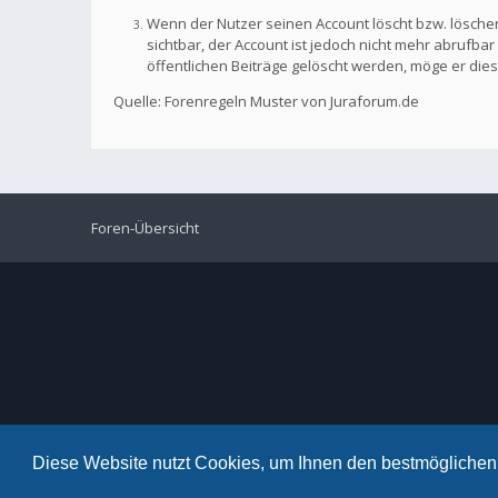
Wenn der Nutzer seinen Account löscht bzw. löschen
sichtbar, der Account ist jedoch nicht mehr abrufb
öffentlichen Beiträge gelöscht werden, möge er die
Quelle: Forenregeln Muster von Juraforum.de
Foren-Übersicht
Diese Website nutzt Cookies, um Ihnen den bestmöglichen 