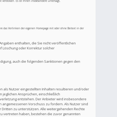
ht verstoßen. Es ist Ihnen insbesondere untersagt,
re das Verlinken der eigenen Homepage mit oder ohne Beitext in der
Angaben enthalten, die Sie nicht veröffentlichen
f Löschung oder Korrektur solcher
ndigung, auch die folgenden Sanktionen gegen den
 als Nutzer eingestellten Inhalten resultieren und/oder
n jeglichen Ansprüchen, einschließlich
verletzung entstehen. Der Anbieter wird insbesondere
inen angemessenen Vorschuss zu fordern. Als Nutzer sind
 Dritten zu unterstützen. Alle weitergehenden Rechte
zu vertreten haben, bestehen die zuvor genannten