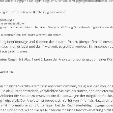
lichen werden, die gegen diese Regeln, die guten Sitten oder sonst gegen geltendes deutsches Rec
ht, geschützte Inhalte ohne Berechtigung zu verwenden;
elpostings);
um zu veröffentlichen;
ng durch den Anbieter zu betreiben. Dies gilt auch für sog. Schleichwerbung wie insbesonde
 Benutzer-Profil des Forums veröffentlicht werden.
lichung Ihrer Beiträge und Themen diese daraufhin zu überprüfen, ob diese 
aschinen erfasst und damit weltweit zugreifbar werden. Ein Anspruch au
t ausgeschlossen.
ten Regeln § 3 Abs. 1 und 2, kann der Anbieter unabhängig von einer Kü
estellt hat,
en möglicher Rechtsverstöße in Anspruch nehmen, die a) aus den von Ihnen
ie als Nutzer entstehen, verpflichten Sie sich als Nutzer, den Anbieter vo
nbieter die Kosten zu ersetzen, die diesem wegen der möglichen Rechts
reigestellt. Der Anbieter ist berechtigt, hierfür von Ihnen als Nutzer e
en mit Informationen und Unterlagen bei der Rechtsverteidigung gegenüber
en unberührt. Wenn Sie als Nutzer die mögliche Rechtsverletzung nicht 