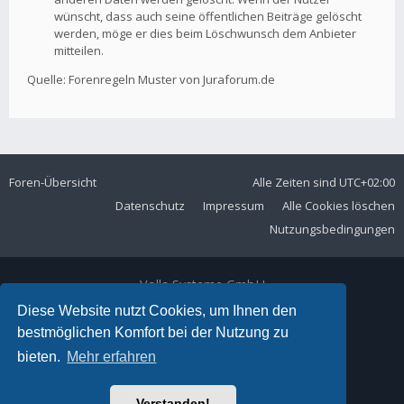
wünscht, dass auch seine öffentlichen Beiträge gelöscht
werden, möge er dies beim Löschwunsch dem Anbieter
mitteilen.
Quelle: Forenregeln Muster von Juraforum.de
Foren-Übersicht
Alle Zeiten sind
UTC+02:00
Datenschutz
Impressum
Alle Cookies löschen
Nutzungsbedingungen
Volla Systeme GmbH
Kölner Straße 102
Diese Website nutzt Cookies, um Ihnen den
42897 Remscheid
bestmöglichen Komfort bei der Nutzung zu
Telefon:
+49 2191 59897 61
bieten.
Mehr erfahren
E-Mail:
forum@volla.online
Powered by
phpBB
® Forum Software © phpBB Limited
Verstanden!