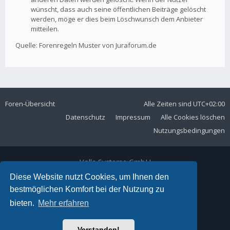
wünscht, dass auch seine öffentlichen Beiträge gelöscht
werden, möge er dies beim Löschwunsch dem Anbieter
mitteilen.
Quelle: Forenregeln Muster von Juraforum.de
Foren-Übersicht
Alle Zeiten sind
UTC+02:00
Datenschutz
Impressum
Alle Cookies löschen
Nutzungsbedingungen
Volla Systeme GmbH
Kölner Straße 102
Diese Website nutzt Cookies, um Ihnen den
42897 Remscheid
bestmöglichen Komfort bei der Nutzung zu
Telefon:
+49 2191 59897 61
bieten.
Mehr erfahren
E-Mail:
forum@volla.online
Powered by
phpBB
® Forum Software © phpBB Limited
Verstanden!