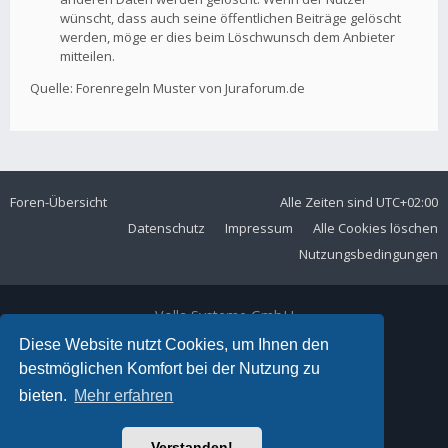
wünscht, dass auch seine öffentlichen Beiträge gelöscht
werden, möge er dies beim Löschwunsch dem Anbieter
mitteilen.
Quelle: Forenregeln Muster von Juraforum.de
Foren-Übersicht
Alle Zeiten sind
UTC+02:00
Datenschutz
Impressum
Alle Cookies löschen
Nutzungsbedingungen
Volla Systeme GmbH
Kölner Straße 102
Diese Website nutzt Cookies, um Ihnen den
42897 Remscheid
bestmöglichen Komfort bei der Nutzung zu
Telefon:
+49 2191 59897 61
bieten.
Mehr erfahren
E-Mail:
forum@volla.online
Powered by
phpBB
® Forum Software © phpBB Limited
Verstanden!