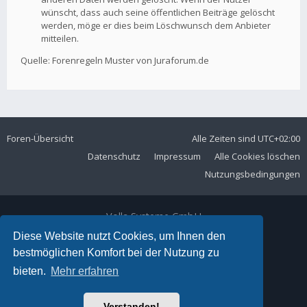
wünscht, dass auch seine öffentlichen Beiträge gelöscht
werden, möge er dies beim Löschwunsch dem Anbieter
mitteilen.
Quelle: Forenregeln Muster von Juraforum.de
Foren-Übersicht
Alle Zeiten sind
UTC+02:00
Datenschutz
Impressum
Alle Cookies löschen
Nutzungsbedingungen
Volla Systeme GmbH
Kölner Straße 102
Diese Website nutzt Cookies, um Ihnen den
42897 Remscheid
bestmöglichen Komfort bei der Nutzung zu
Telefon:
+49 2191 59897 61
bieten.
Mehr erfahren
E-Mail:
forum@volla.online
Powered by
phpBB
® Forum Software © phpBB Limited
Verstanden!