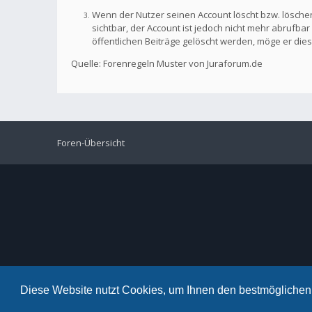
Wenn der Nutzer seinen Account löscht bzw. löschen
sichtbar, der Account ist jedoch nicht mehr abrufb
öffentlichen Beiträge gelöscht werden, möge er die
Quelle: Forenregeln Muster von Juraforum.de
Foren-Übersicht
Diese Website nutzt Cookies, um Ihnen den bestmöglichen 