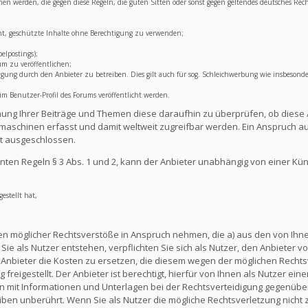
lichen werden, die gegen diese Regeln, die guten Sitten oder sonst gegen geltendes deutsches Rec
ht, geschützte Inhalte ohne Berechtigung zu verwenden;
elpostings);
um zu veröffentlichen;
ng durch den Anbieter zu betreiben. Dies gilt auch für sog. Schleichwerbung wie insbesonde
 Benutzer-Profil des Forums veröffentlicht werden.
lichung Ihrer Beiträge und Themen diese daraufhin zu überprüfen, ob diese 
aschinen erfasst und damit weltweit zugreifbar werden. Ein Anspruch au
t ausgeschlossen.
ten Regeln § 3 Abs. 1 und 2, kann der Anbieter unabhängig von einer Kü
estellt hat,
en möglicher Rechtsverstöße in Anspruch nehmen, die a) aus den von Ihnen
ie als Nutzer entstehen, verpflichten Sie sich als Nutzer, den Anbieter vo
nbieter die Kosten zu ersetzen, die diesem wegen der möglichen Rechts
reigestellt. Der Anbieter ist berechtigt, hierfür von Ihnen als Nutzer e
en mit Informationen und Unterlagen bei der Rechtsverteidigung gegenüber
en unberührt. Wenn Sie als Nutzer die mögliche Rechtsverletzung nicht 