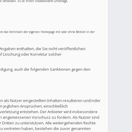
ht verstoßen. Es ist Ihnen insbesondere untersagt,
re das Verlinken der eigenen Homepage mit oder ohne Beitext in der
Angaben enthalten, die Sie nicht veröffentlichen
f Löschung oder Korrektur solcher
ndigung, auch die folgenden Sanktionen gegen den
 als Nutzer eingestellten Inhalten resultieren und/oder
n jeglichen Ansprüchen, einschließlich
verletzung entstehen. Der Anbieter wird insbesondere
inen angemessenen Vorschuss zu fordern. Als Nutzer sind
 Dritten zu unterstützen. Alle weitergehenden Rechte
zu vertreten haben, bestehen die zuvor genannten