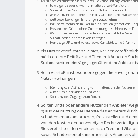
Als Nutzer verpflichten Sie sich, dass Sie keine Beiträge veröffent
beleidigende oder unwahre Inhalte zu veröffentlichen;
Spam über das System an andere Nutzer zu versenden;
gesetzlich, insbesondere durch das Urheber- und Markenrec
wettbewerbswidrige Handlungen vorzunehmen;
Ihr Thema mehrfach im Forum einzustellen (Verbot von Dopp
Presseartikel Dritter ohne Zustimmung des Urhebers im For
Werbung im Forum ohne ausdrückliche schriftliche Genehmigu
Signatur oder innerhalb von Beiträgen.
Homepage-URLs und Adress- bzw. Kontaktdaten dürfen nur im
Als Nutzer verpflichten Sie sich, vor der Veröffent
möchten. Ihre Beiträge und Themen können in Suchm
Suchmaschineneinträge gegenüber dem Anbieter is
Beim Verstoß, insbesondere gegen die zuvor genann
Nutzer verhängen:
Löschung oder Abänderung von Inhalten, die der Nutzer eing
Ausspruch einer Abmahnung oder
Sperrung des Zugangs zum Forum.
Sollten Dritte oder andere Nutzer den Anbieter weg
b) aus der Nutzung der Dienste des Anbieters durch S
Schadensersatzansprüchen, freizustellen und dem A
von den Kosten der notwendigen Rechtsverteidigung f
Sie verpflichtet, den Anbieter nach Treu und Glaub
sowie Schadensersatzansprüche des Anbieters bleib