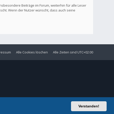
nsbesondere Beiträge im Forum, weiterhin für alle Leser
löscht. Wenn der Nutzer wünscht, dass auch seine
ressum
Alle Cookies löschen
Alle Zeiten sind
UTC+02:00
Verstanden!