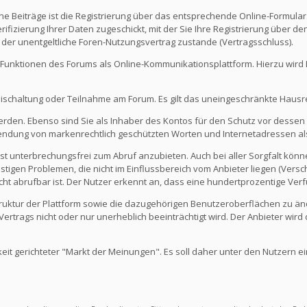
e Beiträge ist die Registrierung über das entsprechende Online-Formular
fizierung Ihrer Daten zugeschickt, mit der Sie Ihre Registrierung über d
 der unentgeltliche Foren-Nutzungsvertrag zustande (Vertragsschluss).
Funktionen des Forums als Online-Kommunikationsplattform. Hierzu wird Ihn
eischaltung oder Teilnahme am Forum. Es gilt das uneingeschränkte Hausr
werden. Ebenso sind Sie als Inhaber des Kontos für den Schutz vor dessen
rwendung von markenrechtlich geschützten Worten und Internetadressen al
st unterbrechungsfrei zum Abruf anzubieten. Auch bei aller Sorgfalt kön
igen Problemen, die nicht im Einflussbereich vom Anbieter liegen (Versch
icht abrufbar ist. Der Nutzer erkennt an, dass eine hundertprozentige Verfü
 Struktur der Plattform sowie die dazugehörigen Benutzeroberflächen zu ä
rtrags nicht oder nur unerheblich beeinträchtigt wird. Der Anbieter wir
keit gerichteter "Markt der Meinungen". Es soll daher unter den Nutzern e