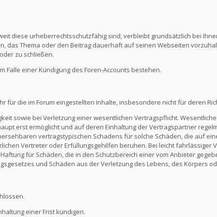
eit diese urheberrechtsschutzfähig sind, verbleibt grundsätzlich bei Ihne
ein, das Thema oder den Beitrag dauerhaft auf seinen Webseiten vorzuha
oder zu schließen.
m Falle einer Kündigung des Foren-Accounts bestehen.
ür die im Forum eingestellten Inhalte, insbesondere nicht für deren Richti
keit sowie bei Verletzung einer wesentlichen Vertragspflicht. Wesentliche 
t erst ermöglicht und auf deren Einhaltung der Vertragspartner regelmä
ersehbaren vertragstypischen Schadens für solche Schäden, die auf eine
zlichen Vertreter oder Erfüllungsgehilfen beruhen. Bei leicht fahrlässiger
Die Haftung für Schäden, die in den Schutzbereich einer vom Anbieter gege
gsgesetzes und Schäden aus der Verletzung des Lebens, des Körpers ode
hlossen.
altung einer Frist kündigen.