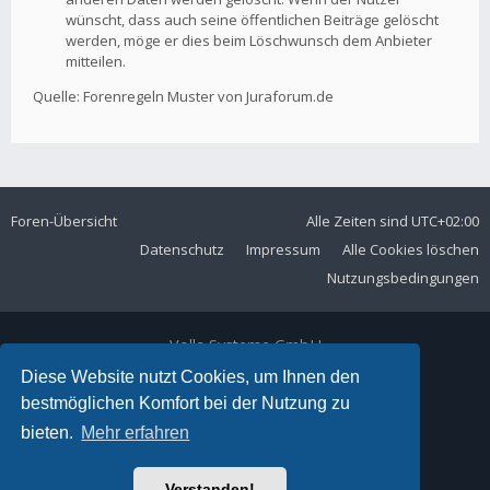
wünscht, dass auch seine öffentlichen Beiträge gelöscht
werden, möge er dies beim Löschwunsch dem Anbieter
mitteilen.
Quelle: Forenregeln Muster von Juraforum.de
Foren-Übersicht
Alle Zeiten sind
UTC+02:00
Datenschutz
Impressum
Alle Cookies löschen
Nutzungsbedingungen
Volla Systeme GmbH
Kölner Straße 102
Diese Website nutzt Cookies, um Ihnen den
42897 Remscheid
bestmöglichen Komfort bei der Nutzung zu
Telefon:
+49 2191 59897 61
bieten.
Mehr erfahren
E-Mail:
forum@volla.online
Powered by
phpBB
® Forum Software © phpBB Limited
Verstanden!