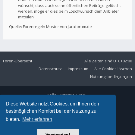
wünscht, dass auch seine öffentlichen Beiträge gelöscht
werden, möge er dies beim Löschwunsch dem Anbieter
mitteilen.
Quelle: Forenregeln Muster von Juraforum.de
Foren-Übersicht
Alle Zeiten sind
UTC+02:00
Datenschutz
Impressum
Alle Cookies löschen
Nutzungsbedingungen
Volla Systeme GmbH
Kölner Straße 102
Diese Website nutzt Cookies, um Ihnen den
42897 Remscheid
bestmöglichen Komfort bei der Nutzung zu
Telefon:
+49 2191 59897 61
bieten.
Mehr erfahren
E-Mail:
forum@volla.online
Powered by
phpBB
® Forum Software © phpBB Limited
Verstanden!