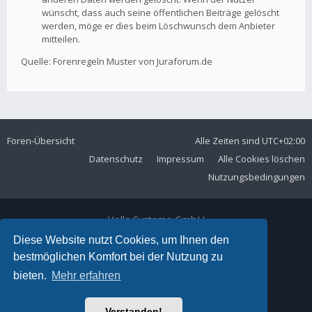
wünscht, dass auch seine öffentlichen Beiträge gelöscht
werden, möge er dies beim Löschwunsch dem Anbieter
mitteilen.
Quelle: Forenregeln Muster von Juraforum.de
Foren-Übersicht
Alle Zeiten sind
UTC+02:00
Datenschutz
Impressum
Alle Cookies löschen
Nutzungsbedingungen
Volla Systeme GmbH
Kölner Straße 102
Diese Website nutzt Cookies, um Ihnen den
42897 Remscheid
bestmöglichen Komfort bei der Nutzung zu
Telefon:
+49 2191 59897 61
bieten.
Mehr erfahren
E-Mail:
forum@volla.online
Powered by
phpBB
® Forum Software © phpBB Limited
Verstanden!