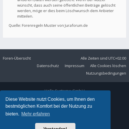
wünscht, dass auch seine öffentlichen Beiträge gelöscht
werden, möge er dies beim Löschwunsch dem Anbieter
mitteilen.
Quelle: Forenregeln Muster von Juraforum.de
Foren-Übersicht
Alle Zeiten sind
UTC+02:00
Datenschutz
Impressum
Alle Cookies löschen
Nutzungsbedingungen
Volla Systeme GmbH
Kölner Straße 102
Diese Website nutzt Cookies, um Ihnen den
42897 Remscheid
bestmöglichen Komfort bei der Nutzung zu
Telefon:
+49 2191 59897 61
bieten.
Mehr erfahren
E-Mail:
forum@volla.online
Powered by
phpBB
® Forum Software © phpBB Limited
Verstanden!