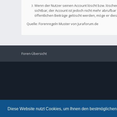
Wenn der Nutzer seinen Account löscht bzw. löschen
sichtbar, der Account ist jedoch nicht mehr abrufb
öffentlichen Beiträge gelöscht werden, möge er die
Quelle: Forenregeln Muster von Juraforum.de
Foren-Übersicht
Diese Website nutzt Cookies, um Ihnen den bestmöglichen 