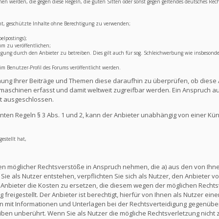
lichen werden, die gegen diese Regeln, die guten Sitten oder sonst gegen geltendes deutsches Rec
ht, geschützte Inhalte ohne Berechtigung zu verwenden;
elpostings);
um zu veröffentlichen;
ng durch den Anbieter zu betreiben. Dies gilt auch für sog. Schleichwerbung wie insbesonde
 Benutzer-Profil des Forums veröffentlicht werden.
lichung Ihrer Beiträge und Themen diese daraufhin zu überprüfen, ob diese 
aschinen erfasst und damit weltweit zugreifbar werden. Ein Anspruch au
t ausgeschlossen.
ten Regeln § 3 Abs. 1 und 2, kann der Anbieter unabhängig von einer Kü
estellt hat,
en möglicher Rechtsverstöße in Anspruch nehmen, die a) aus den von Ihnen
ie als Nutzer entstehen, verpflichten Sie sich als Nutzer, den Anbieter vo
nbieter die Kosten zu ersetzen, die diesem wegen der möglichen Rechts
reigestellt. Der Anbieter ist berechtigt, hierfür von Ihnen als Nutzer e
en mit Informationen und Unterlagen bei der Rechtsverteidigung gegenüber
en unberührt. Wenn Sie als Nutzer die mögliche Rechtsverletzung nicht 