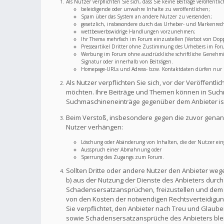
Als Nutzer verpflichten Sie sich, dass Sie keine Beiträge veröffent
beleidigende oder unwahre Inhalte zu veröffentlichen;
Spam über das System an andere Nutzer zu versenden;
gesetzlich, insbesondere durch das Urheber- und Markenrec
wettbewerbswidrige Handlungen vorzunehmen;
Ihr Thema mehrfach im Forum einzustellen (Verbot von Dopp
Presseartikel Dritter ohne Zustimmung des Urhebers im For
Werbung im Forum ohne ausdrückliche schriftliche Genehmigu
Signatur oder innerhalb von Beiträgen.
Homepage-URLs und Adress- bzw. Kontaktdaten dürfen nur im
Als Nutzer verpflichten Sie sich, vor der Veröffent
möchten. Ihre Beiträge und Themen können in Suchm
Suchmaschineneinträge gegenüber dem Anbieter is
Beim Verstoß, insbesondere gegen die zuvor genann
Nutzer verhängen:
Löschung oder Abänderung von Inhalten, die der Nutzer eing
Ausspruch einer Abmahnung oder
Sperrung des Zugangs zum Forum.
Sollten Dritte oder andere Nutzer den Anbieter weg
b) aus der Nutzung der Dienste des Anbieters durch S
Schadensersatzansprüchen, freizustellen und dem A
von den Kosten der notwendigen Rechtsverteidigung f
Sie verpflichtet, den Anbieter nach Treu und Glaub
sowie Schadensersatzansprüche des Anbieters bleib