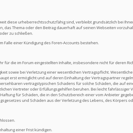
eit diese urheberrechtsschutzfähig sind, verbleibt grundsätzlich bei Ihne
ein, das Thema oder den Beitrag dauerhaft auf seinen Webseiten vorzuha
oder zu schließen.
m Falle einer Kündigung des Foren-Accounts bestehen.
ür die im Forum eingestellten Inhalte, insbesondere nicht für deren Richti
keit sowie bei Verletzung einer wesentlichen Vertragspflicht. Wesentliche 
t erst ermöglicht und auf deren Einhaltung der Vertragspartner regelmä
ersehbaren vertragstypischen Schadens für solche Schäden, die auf eine
zlichen Vertreter oder Erfüllungsgehilfen beruhen. Bei leicht fahrlässiger
Die Haftung für Schäden, die in den Schutzbereich einer vom Anbieter gege
gsgesetzes und Schäden aus der Verletzung des Lebens, des Körpers ode
hlossen.
altung einer Frist kündigen.