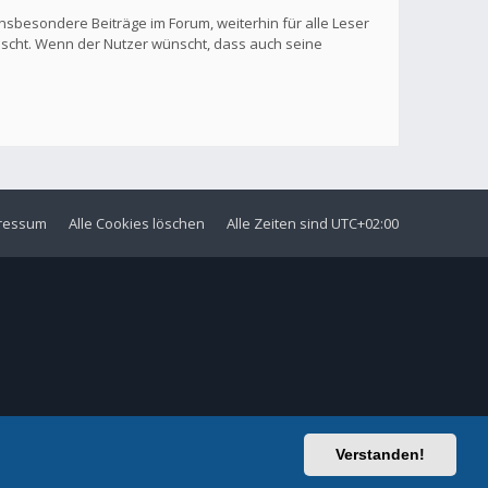
nsbesondere Beiträge im Forum, weiterhin für alle Leser
löscht. Wenn der Nutzer wünscht, dass auch seine
ressum
Alle Cookies löschen
Alle Zeiten sind
UTC+02:00
Verstanden!