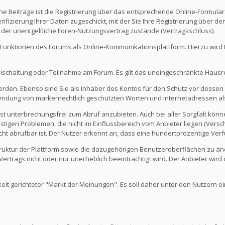
e Beiträge ist die Registrierung über das entsprechende Online-Formular
fizierung Ihrer Daten zugeschickt, mit der Sie Ihre Registrierung über d
 der unentgeltliche Foren-Nutzungsvertrag zustande (Vertragsschluss).
Funktionen des Forums als Online-Kommunikationsplattform. Hierzu wird Ihn
eischaltung oder Teilnahme am Forum. Es gilt das uneingeschränkte Hausr
werden. Ebenso sind Sie als Inhaber des Kontos für den Schutz vor dessen
rwendung von markenrechtlich geschützten Worten und Internetadressen al
st unterbrechungsfrei zum Abruf anzubieten. Auch bei aller Sorgfalt kön
igen Problemen, die nicht im Einflussbereich vom Anbieter liegen (Versch
icht abrufbar ist. Der Nutzer erkennt an, dass eine hundertprozentige Verfü
 Struktur der Plattform sowie die dazugehörigen Benutzeroberflächen zu ä
rtrags nicht oder nur unerheblich beeinträchtigt wird. Der Anbieter wir
keit gerichteter "Markt der Meinungen". Es soll daher unter den Nutzern e