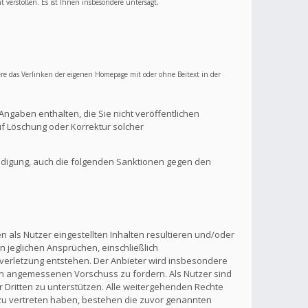
ht verstoßen. Es ist Ihnen insbesondere untersagt,
re das Verlinken der eigenen Homepage mit oder ohne Beitext in der
Angaben enthalten, die Sie nicht veröffentlichen
f Löschung oder Korrektur solcher
ndigung, auch die folgenden Sanktionen gegen den
 als Nutzer eingestellten Inhalten resultieren und/oder
n jeglichen Ansprüchen, einschließlich
verletzung entstehen. Der Anbieter wird insbesondere
inen angemessenen Vorschuss zu fordern. Als Nutzer sind
 Dritten zu unterstützen. Alle weitergehenden Rechte
zu vertreten haben, bestehen die zuvor genannten