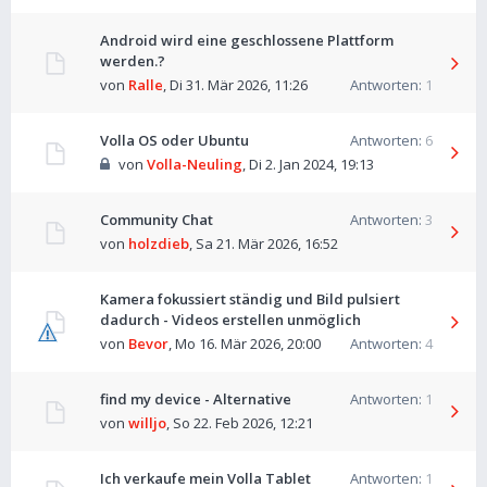
Android wird eine geschlossene Plattform
werden.?
von
Ralle
,
Di 31. Mär 2026, 11:26
Antworten:
1
Volla OS oder Ubuntu
Antworten:
6
von
Volla-Neuling
,
Di 2. Jan 2024, 19:13
Community Chat
Antworten:
3
von
holzdieb
,
Sa 21. Mär 2026, 16:52
Kamera fokussiert ständig und Bild pulsiert
dadurch - Videos erstellen unmöglich
von
Bevor
,
Mo 16. Mär 2026, 20:00
Antworten:
4
find my device - Alternative
Antworten:
1
von
willjo
,
So 22. Feb 2026, 12:21
Ich verkaufe mein Volla Tablet
Antworten:
1