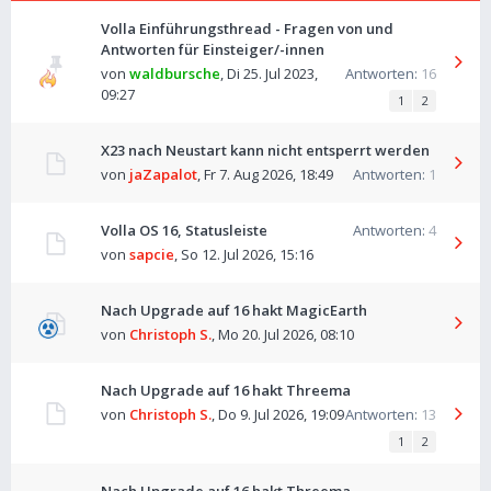
Volla Einführungsthread - Fragen von und
Antworten für Einsteiger/-innen
von
waldbursche
,
Di 25. Jul 2023,
Antworten:
16
09:27
1
2
X23 nach Neustart kann nicht entsperrt werden
von
jaZapalot
,
Fr 7. Aug 2026, 18:49
Antworten:
1
Volla OS 16, Statusleiste
Antworten:
4
von
sapcie
,
So 12. Jul 2026, 15:16
Nach Upgrade auf 16 hakt MagicEarth
von
Christoph S.
,
Mo 20. Jul 2026, 08:10
Nach Upgrade auf 16 hakt Threema
von
Christoph S.
,
Do 9. Jul 2026, 19:09
Antworten:
13
1
2