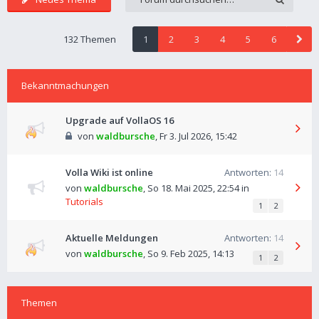
132 Themen
1
2
3
4
5
6
Bekanntmachungen
Upgrade auf VollaOS 16
von
waldbursche
,
Fr 3. Jul 2026, 15:42
Volla Wiki ist online
Antworten:
14
von
waldbursche
,
So 18. Mai 2025, 22:54
in
Tutorials
1
2
Aktuelle Meldungen
Antworten:
14
von
waldbursche
,
So 9. Feb 2025, 14:13
1
2
Themen