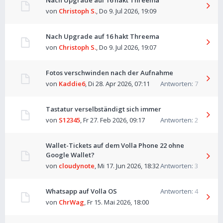
Nach Upgrade auf 16 hakt Threema
von
Christoph S.
,
Do 9. Jul 2026, 19:09
Nach Upgrade auf 16 hakt Threema
von
Christoph S.
,
Do 9. Jul 2026, 19:07
Fotos verschwinden nach der Aufnahme
von
Kaddie6
,
Di 28. Apr 2026, 07:11
Antworten:
7
Tastatur verselbständigt sich immer
von
S12345
,
Fr 27. Feb 2026, 09:17
Antworten:
2
Wallet-Tickets auf dem Volla Phone 22 ohne
Google Wallet?
von
cloudynote
,
Mi 17. Jun 2026, 18:32
Antworten:
3
Whatsapp auf Volla OS
Antworten:
4
von
ChrWag
,
Fr 15. Mai 2026, 18:00