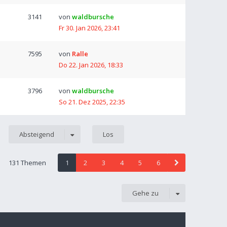
3141
von
waldbursche
Fr 30. Jan 2026, 23:41
7595
von
Ralle
Do 22. Jan 2026, 18:33
3796
von
waldbursche
So 21. Dez 2025, 22:35
Absteigend
131 Themen
1
2
3
4
5
6
Gehe zu