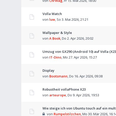
von
ChrWag
,
Fr 15. Mai 2026, 18:00
Volla Watch
von
luw
,
So 3. Mai 2026, 21:21
Wallpaper & Style
von
A Book
,
Do 2. Apr 2026, 20:02
Umzug von GX290 (Android 10) auf Volla (X23
von
IT-Dino
,
Mo 27. Apr 2026, 15:27
Display
von
Bootsmann
,
Do 16. Apr 2026, 09:38
Robustheit vollaPhone X23
von
arteurope
,
Do 9. Apr 2026, 19:53
Wie steige ich von Ubuntu touch auf ein mul
von
Rumpelstilzchen
,
Mo 30. Mär 2026, 16:1