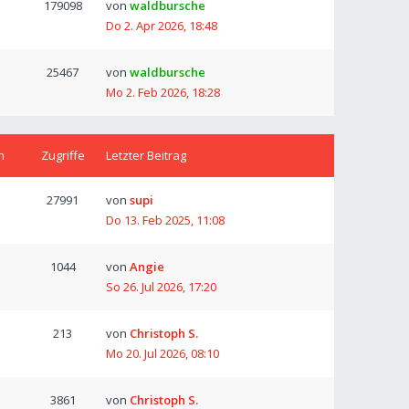
179098
von
waldbursche
Do 2. Apr 2026, 18:48
25467
von
waldbursche
Mo 2. Feb 2026, 18:28
n
Zugriffe
Letzter Beitrag
27991
von
supi
Do 13. Feb 2025, 11:08
1044
von
Angie
So 26. Jul 2026, 17:20
213
von
Christoph S.
Mo 20. Jul 2026, 08:10
3861
von
Christoph S.