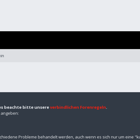
in
es beachte bitte unsere
verbindlichen Forenregeln
.
n angeben:
schiedene Probleme behandelt werden, auch wenn es sich nur um eine "kur