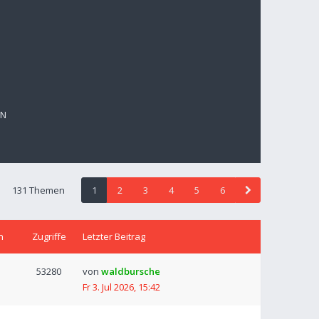
EN
131 Themen
1
2
3
4
5
6
n
Zugriffe
Letzter Beitrag
53280
von
waldbursche
Fr 3. Jul 2026, 15:42