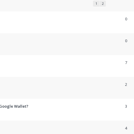
1
2
0
0
7
2
 Google Wallet?
3
4