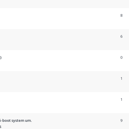
8
6
)
0
1
1
ti-boot system um.
9
4