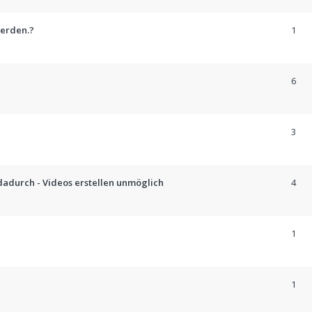
werden.?
1
6
3
 dadurch - Videos erstellen unmöglich
4
1
1