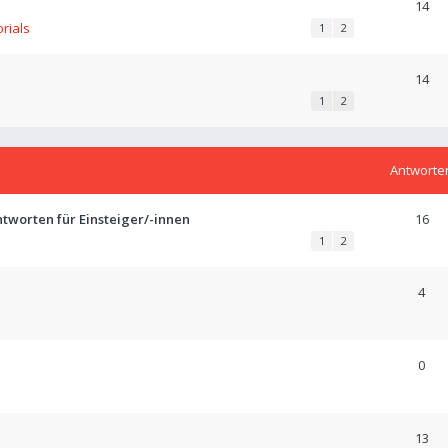
14
orials
1
2
14
1
2
Antworte
tworten für Einsteiger/-innen
16
1
2
4
0
13