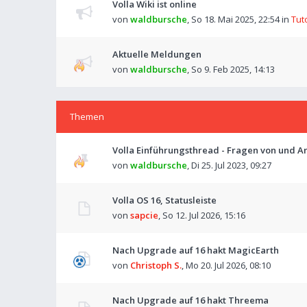
Volla Wiki ist online
von
waldbursche
,
So 18. Mai 2025, 22:54
in
Tut
Aktuelle Meldungen
von
waldbursche
,
So 9. Feb 2025, 14:13
Themen
Volla Einführungsthread - Fragen von und An
von
waldbursche
,
Di 25. Jul 2023, 09:27
Volla OS 16, Statusleiste
von
sapcie
,
So 12. Jul 2026, 15:16
Nach Upgrade auf 16 hakt MagicEarth
von
Christoph S.
,
Mo 20. Jul 2026, 08:10
Nach Upgrade auf 16 hakt Threema