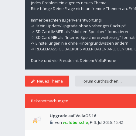
jedes Problem ein eigenes neues Thema.
Bitte hänge Deine Frage nicht an fremde Themen an. Eröf
Immer beachten (Eigenverantwortung):
-> "Kein Update/Upgrade ohne vorheriges Backup!"
-> SD Card IMMER als "Mobilen Speicher" formatieren!
-> SD Card NIE als "Interne Speichererweiterung" formati
-> Einstellungen nie ohne Hintergrundwissen ändern
-> REGELMÄSSIGE BACKUPS ALLER DATEN ANLEGEN UND
Danke und viel Freude mit Deinem VollaPhone
Neues Thema
Bekanntmachungen
Upgrade auf VollaOS 16
von
waldbursche
,
Fr 3. Jul 2026, 15:42