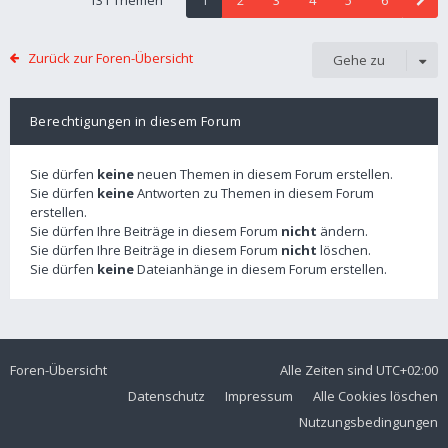
131 Themen
1
2
3
4
5
6
Zurück zur Foren-Übersicht
Gehe zu
Berechtigungen in diesem Forum
Sie dürfen
keine
neuen Themen in diesem Forum erstellen.
Sie dürfen
keine
Antworten zu Themen in diesem Forum
erstellen.
Sie dürfen Ihre Beiträge in diesem Forum
nicht
ändern.
Sie dürfen Ihre Beiträge in diesem Forum
nicht
löschen.
Sie dürfen
keine
Dateianhänge in diesem Forum erstellen.
Foren-Übersicht
Alle Zeiten sind
UTC+02:00
Datenschutz
Impressum
Alle Cookies löschen
Nutzungsbedingungen