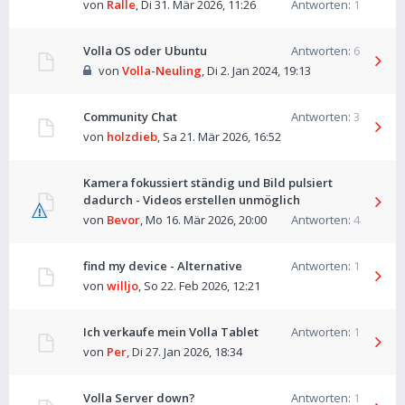
von
Ralle
,
Di 31. Mär 2026, 11:26
Antworten:
1
Volla OS oder Ubuntu
Antworten:
6
von
Volla-Neuling
,
Di 2. Jan 2024, 19:13
Community Chat
Antworten:
3
von
holzdieb
,
Sa 21. Mär 2026, 16:52
Kamera fokussiert ständig und Bild pulsiert
dadurch - Videos erstellen unmöglich
von
Bevor
,
Mo 16. Mär 2026, 20:00
Antworten:
4
find my device - Alternative
Antworten:
1
von
willjo
,
So 22. Feb 2026, 12:21
Ich verkaufe mein Volla Tablet
Antworten:
1
von
Per
,
Di 27. Jan 2026, 18:34
Volla Server down?
Antworten:
1