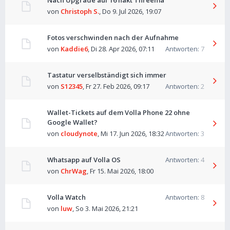
Nach Upgrade auf 16 hakt Threema
von
Christoph S.
,
Do 9. Jul 2026, 19:07
Fotos verschwinden nach der Aufnahme
von
Kaddie6
,
Di 28. Apr 2026, 07:11
Antworten:
7
Tastatur verselbständigt sich immer
von
S12345
,
Fr 27. Feb 2026, 09:17
Antworten:
2
Wallet-Tickets auf dem Volla Phone 22 ohne
Google Wallet?
von
cloudynote
,
Mi 17. Jun 2026, 18:32
Antworten:
3
Whatsapp auf Volla OS
Antworten:
4
von
ChrWag
,
Fr 15. Mai 2026, 18:00
Volla Watch
Antworten:
8
von
luw
,
So 3. Mai 2026, 21:21