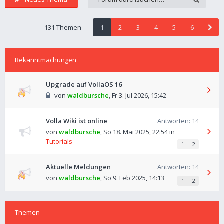
131 Themen
1
2
3
4
5
6
Bekanntmachungen
Upgrade auf VollaOS 16
von
waldbursche
,
Fr 3. Jul 2026, 15:42
Volla Wiki ist online
Antworten:
14
von
waldbursche
,
So 18. Mai 2025, 22:54
in
Tutorials
1
2
Aktuelle Meldungen
Antworten:
14
von
waldbursche
,
So 9. Feb 2025, 14:13
1
2
Themen