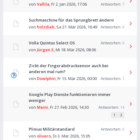
von
Vallila
,
Fr 2. Jan 2026, 17:06
Antworten:
7
Suchmaschine für das Sprungbrett ändern
von
holzdieb
,
Sa 21. Mär 2026, 16:49
Antworten:
6
Volla Quintus Select OS
Antworten:
6
von
Jürgen.S
,
Mi 18. Mär 2026, 08:06
Zickt der Fingerabdrucksensor auch bei
anderen mal rum?
von
Dowlphin
,
Fr 13. Mär 2026, 00:00
Antworten:
1
Google Play Dienste funktionieren immer
weniger
von
Meini
,
Fr 27. Feb 2026, 14:30
Antworten:
14
1
2
Plinius Militärstandard
Antworten:
6
von
olivero
,
Di 3. Mär 2026, 15:05