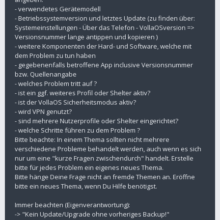
- verwendetes Gerätemodell
- Betriebssystemversion und letztes Update (zu finden über:
Systemeinstellungen - Über das Telefon - VollaOSversion =>
Versionsnummer lange antippen und kopieren )
- weitere Komponenten der Hard- und Software, welche mit
dem Problem zu tun haben
- gegebenenfalls betroffene App inclusive Versionsnummer
bzw. Quellenangabe
- welches Problem tritt auf ?
- ist ein ggf. weiteres Profil oder Shelter aktiv?
- ist der VollaOS Sicherheitsmodus aktiv?
- wird VPN genutzt?
- sind mehrere Nutzerprofile oder Shelter eingerichtet?
- welche Schritte führen zu dem Problem ?
Bitte beachte: In einem Thema sollten nicht mehrere
verschiedene Probleme behandelt werden, auch wenn es sich
nur um eine "kurze Fragen zwischendurch" handelt. Erstelle
bitte für jedes Problem ein eigenes neues Thema.
Bitte hänge Deine Frage nicht an fremde Themen an. Eröffne
bitte ein neues Thema, wenn Du Hilfe benötigst.
Immer beachten (Eigenverantwortung):
-> "Kein Update/Upgrade ohne vorheriges Backup!"