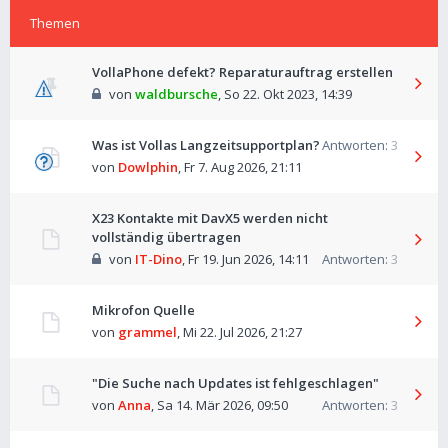
Themen
VollaPhone defekt? Reparaturauftrag erstellen
von
waldbursche
,
So 22. Okt 2023, 14:39
Was ist Vollas Langzeitsupportplan?
Antworten:
3
von
Dowlphin
,
Fr 7. Aug 2026, 21:11
X23 Kontakte mit DavX5 werden nicht
vollständig übertragen
von
IT-Dino
,
Fr 19. Jun 2026, 14:11
Antworten:
3
Mikrofon Quelle
von
grammel
,
Mi 22. Jul 2026, 21:27
"Die Suche nach Updates ist fehlgeschlagen"
von
Anna
,
Sa 14. Mär 2026, 09:50
Antworten:
3