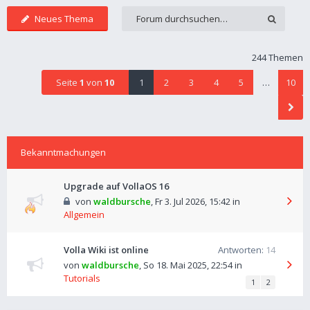
Neues Thema
244 Themen
Seite
1
von
10
1
2
3
4
5
…
10
Bekanntmachungen
Upgrade auf VollaOS 16
von
waldbursche
,
Fr 3. Jul 2026, 15:42
in
Allgemein
Volla Wiki ist online
Antworten:
14
von
waldbursche
,
So 18. Mai 2025, 22:54
in
Tutorials
1
2