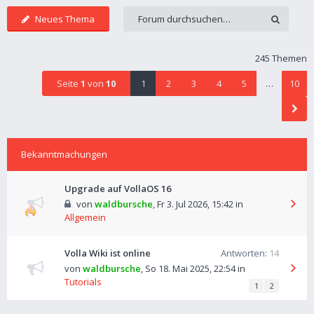
Neues Thema
245 Themen
Seite
1
von
10
1
2
3
4
5
…
10
Bekanntmachungen
Upgrade auf VollaOS 16
von
waldbursche
,
Fr 3. Jul 2026, 15:42
in
Allgemein
Volla Wiki ist online
Antworten:
14
von
waldbursche
,
So 18. Mai 2025, 22:54
in
Tutorials
1
2