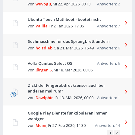
von
wuvogu
,
Mi 22. Apr 2026, 08:13
Antworten:
2
Ubuntu Touch Mutliboot - bootet nicht
von
Vallila
,
Fr 2. Jan 2026, 17:06
Antworten:
7
Suchmaschine für das Sprungbrett ändern
von
holzdieb
,
Sa 21. Mär 2026, 16:49
Antworten:
6
Volla Quintus Select OS
Antworten:
6
von
Jürgen.S
,
Mi 18. Mär 2026, 08:06
Zickt der Fingerabdrucksensor auch bei
anderen mal rum?
von
Dowlphin
,
Fr 13. Mär 2026, 00:00
Antworten:
1
Google Play Dienste funktionieren immer
weniger
von
Meini
,
Fr 27. Feb 2026, 14:30
Antworten:
14
1
2