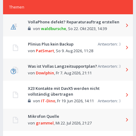
Themen
VollaPhone defekt? Reparaturauftrag erstellen
von
waldbursche
,
So 22. Okt 2023, 14:39
Plinius Plus kein Backup
Antworten:
3
von
PatSmart
,
So 9. Aug 2026, 11:28
Was ist Vollas Langzeitsupportplan?
Antworten:
3
von
Dowlphin
,
Fr 7. Aug 2026, 21:11
X23 Kontakte mit DavX5 werden nicht
vollständig übertragen
von
IT-Dino
,
Fr 19. Jun 2026, 14:11
Antworten:
3
Mikrofon Quelle
von
grammel
,
Mi 22. Jul 2026, 21:27