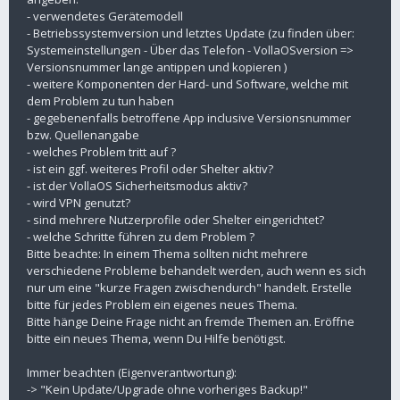
- verwendetes Gerätemodell
- Betriebssystemversion und letztes Update (zu finden über:
Systemeinstellungen - Über das Telefon - VollaOSversion =>
Versionsnummer lange antippen und kopieren )
- weitere Komponenten der Hard- und Software, welche mit
dem Problem zu tun haben
- gegebenenfalls betroffene App inclusive Versionsnummer
bzw. Quellenangabe
- welches Problem tritt auf ?
- ist ein ggf. weiteres Profil oder Shelter aktiv?
- ist der VollaOS Sicherheitsmodus aktiv?
- wird VPN genutzt?
- sind mehrere Nutzerprofile oder Shelter eingerichtet?
- welche Schritte führen zu dem Problem ?
Bitte beachte: In einem Thema sollten nicht mehrere
verschiedene Probleme behandelt werden, auch wenn es sich
nur um eine "kurze Fragen zwischendurch" handelt. Erstelle
bitte für jedes Problem ein eigenes neues Thema.
Bitte hänge Deine Frage nicht an fremde Themen an. Eröffne
bitte ein neues Thema, wenn Du Hilfe benötigst.
Immer beachten (Eigenverantwortung):
-> "Kein Update/Upgrade ohne vorheriges Backup!"