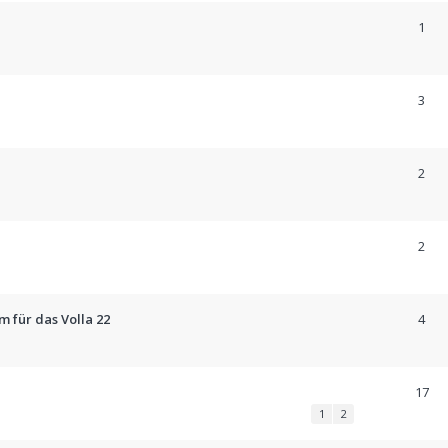
1
3
2
2
m für das Volla 22
4
17
1
2