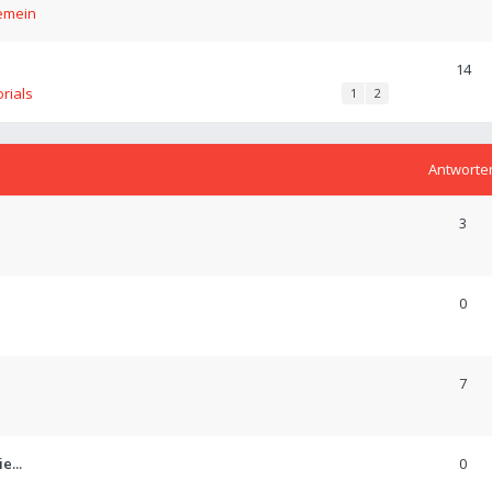
emein
14
orials
1
2
Antworte
3
0
7
e...
0