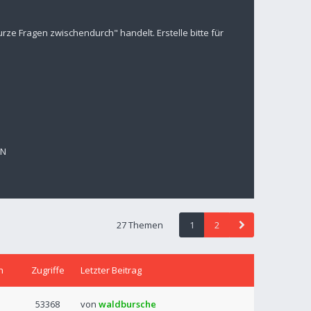
ze Fragen zwischendurch" handelt. Erstelle bitte für
EN
27 Themen
1
2
n
Zugriffe
Letzter Beitrag
53368
von
waldbursche