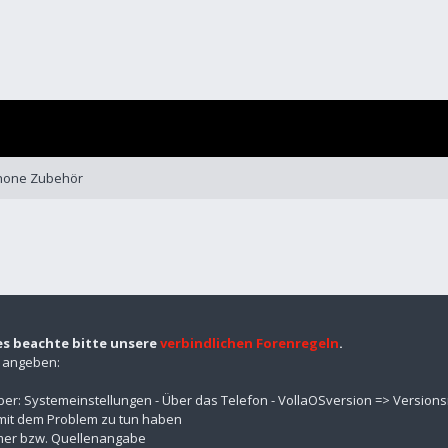
Phone Zubehör
es beachte bitte unsere
verbindlichen Forenregeln
.
n angeben:
über: Systemeinstellungen - Über das Telefon - VollaOSversion => Versio
mit dem Problem zu tun haben
mmer bzw. Quellenangabe