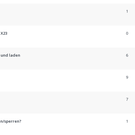
1
 X23
0
n und laden
6
9
7
en/sperren?
1