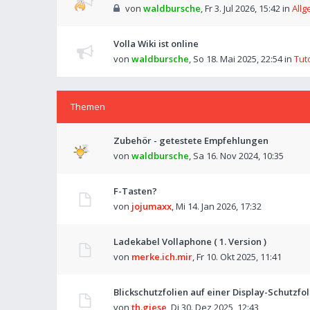
von
waldbursche
,
Fr 3. Jul 2026, 15:42
in
Allg
Volla Wiki ist online
von
waldbursche
,
So 18. Mai 2025, 22:54
in
Tut
Themen
Zubehör - getestete Empfehlungen
von
waldbursche
,
Sa 16. Nov 2024, 10:35
F-Tasten?
von
jojumaxx
,
Mi 14. Jan 2026, 17:32
Ladekabel Vollaphone ( 1. Version )
von
merke.ich.mir
,
Fr 10. Okt 2025, 11:41
Blickschutzfolien auf einer Display-Schutzfoli
von
th.giese
,
Di 30. Dez 2025, 12:43