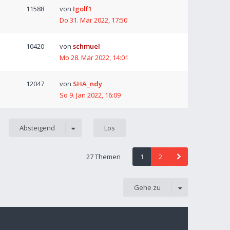
11588
von
Igolf1
Do 31. Mär 2022, 17:50
10420
von
schmuel
Mo 28. Mär 2022, 14:01
12047
von
SHA_ndy
So 9. Jan 2022, 16:09
Absteigend
27 Themen
1
2
Gehe zu