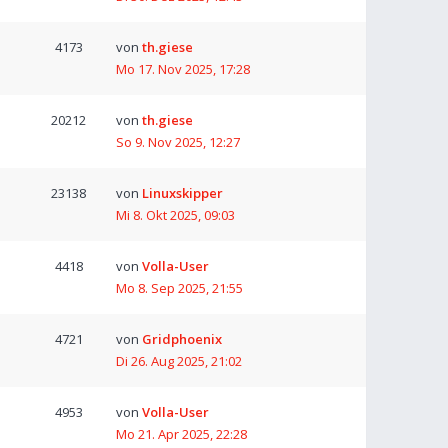
4173
von
th.giese
Mo 17. Nov 2025, 17:28
20212
von
th.giese
So 9. Nov 2025, 12:27
23138
von
Linuxskipper
Mi 8. Okt 2025, 09:03
4418
von
Volla-User
Mo 8. Sep 2025, 21:55
4721
von
Gridphoenix
Di 26. Aug 2025, 21:02
4953
von
Volla-User
Mo 21. Apr 2025, 22:28