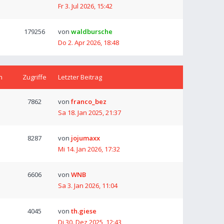
Fr 3. Jul 2026, 15:42
179256
von
waldbursche
Do 2. Apr 2026, 18:48
n
Zugriffe
Letzter Beitrag
7862
von
franco_bez
Sa 18. Jan 2025, 21:37
8287
von
jojumaxx
Mi 14. Jan 2026, 17:32
6606
von
WNB
Sa 3. Jan 2026, 11:04
4045
von
th.giese
Di 30. Dez 2025, 12:43