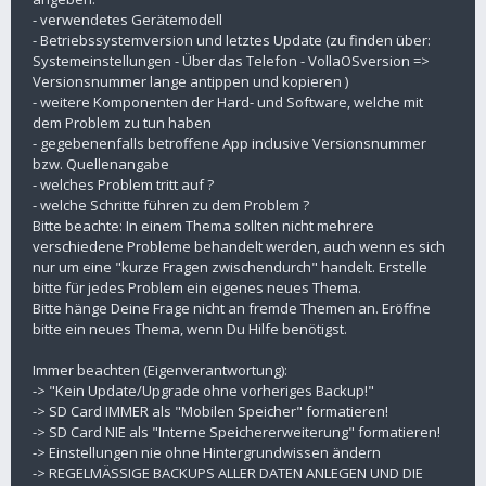
- verwendetes Gerätemodell
- Betriebssystemversion und letztes Update (zu finden über:
Systemeinstellungen - Über das Telefon - VollaOSversion =>
Versionsnummer lange antippen und kopieren )
- weitere Komponenten der Hard- und Software, welche mit
dem Problem zu tun haben
- gegebenenfalls betroffene App inclusive Versionsnummer
bzw. Quellenangabe
- welches Problem tritt auf ?
- welche Schritte führen zu dem Problem ?
Bitte beachte: In einem Thema sollten nicht mehrere
verschiedene Probleme behandelt werden, auch wenn es sich
nur um eine "kurze Fragen zwischendurch" handelt. Erstelle
bitte für jedes Problem ein eigenes neues Thema.
Bitte hänge Deine Frage nicht an fremde Themen an. Eröffne
bitte ein neues Thema, wenn Du Hilfe benötigst.
Immer beachten (Eigenverantwortung):
-> "Kein Update/Upgrade ohne vorheriges Backup!"
-> SD Card IMMER als "Mobilen Speicher" formatieren!
-> SD Card NIE als "Interne Speichererweiterung" formatieren!
-> Einstellungen nie ohne Hintergrundwissen ändern
-> REGELMÄSSIGE BACKUPS ALLER DATEN ANLEGEN UND DIE