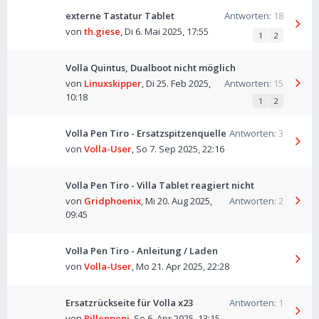
externe Tastatur Tablet
Antworten:
18
von
th.giese
,
Di 6. Mai 2025, 17:55
1
2
Volla Quintus, Dualboot nicht möglich
von
Linuxskipper
,
Di 25. Feb 2025,
Antworten:
15
10:18
1
2
Volla Pen Tiro - Ersatzspitzenquelle
Antworten:
3
von
Volla-User
,
So 7. Sep 2025, 22:16
Volla Pen Tiro - Villa Tablet reagiert nicht
von
Gridphoenix
,
Mi 20. Aug 2025,
Antworten:
2
09:45
Volla Pen Tiro - Anleitung / Laden
von
Volla-User
,
Mo 21. Apr 2025, 22:28
Ersatzrückseite für Volla x23
Antworten:
1
von
Pillenpepi
,
So 6. Apr 2025, 13:15