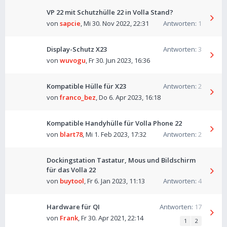
VP 22 mit Schutzhülle 22 in Volla Stand?
von
sapcie
,
Mi 30. Nov 2022, 22:31
Antworten:
1
Display-Schutz X23
Antworten:
3
von
wuvogu
,
Fr 30. Jun 2023, 16:36
Kompatible Hülle für X23
Antworten:
2
von
franco_bez
,
Do 6. Apr 2023, 16:18
Kompatible Handyhülle für Volla Phone 22
von
blart78
,
Mi 1. Feb 2023, 17:32
Antworten:
2
Dockingstation Tastatur, Mous und Bildschirm
für das Volla 22
von
buytool
,
Fr 6. Jan 2023, 11:13
Antworten:
4
Hardware für QI
Antworten:
17
von
Frank
,
Fr 30. Apr 2021, 22:14
1
2