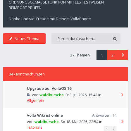
ORDNUNGSGEMÄSSE FUNKTION MITTELS TESTWEISEN
REIMPORT PRÜFEN
Danke und viel Freude mit Deinem VollaPhone
Neues Thema
27 Themen
1
2
Bekanntmachungen
Upgrade auf VollaOS 16
von
waldbursche
,
Fr 3. Jul 2026, 15:42
in
Allgemein
Volla Wiki ist online
Antworten:
14
von
waldbursche
,
So 18. Mai 2025, 22:54
in
Tutorials
1
2