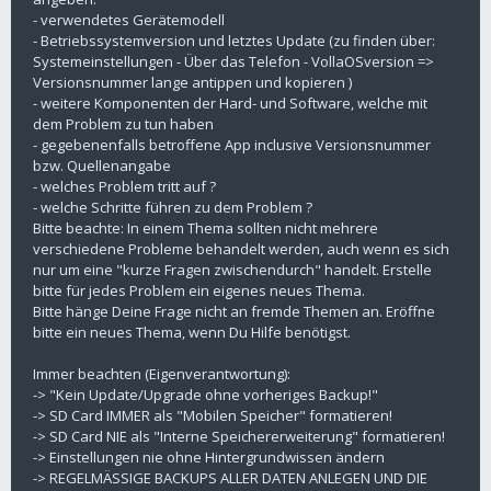
- verwendetes Gerätemodell
- Betriebssystemversion und letztes Update (zu finden über:
Systemeinstellungen - Über das Telefon - VollaOSversion =>
Versionsnummer lange antippen und kopieren )
- weitere Komponenten der Hard- und Software, welche mit
dem Problem zu tun haben
- gegebenenfalls betroffene App inclusive Versionsnummer
bzw. Quellenangabe
- welches Problem tritt auf ?
- welche Schritte führen zu dem Problem ?
Bitte beachte: In einem Thema sollten nicht mehrere
verschiedene Probleme behandelt werden, auch wenn es sich
nur um eine "kurze Fragen zwischendurch" handelt. Erstelle
bitte für jedes Problem ein eigenes neues Thema.
Bitte hänge Deine Frage nicht an fremde Themen an. Eröffne
bitte ein neues Thema, wenn Du Hilfe benötigst.
Immer beachten (Eigenverantwortung):
-> "Kein Update/Upgrade ohne vorheriges Backup!"
-> SD Card IMMER als "Mobilen Speicher" formatieren!
-> SD Card NIE als "Interne Speichererweiterung" formatieren!
-> Einstellungen nie ohne Hintergrundwissen ändern
-> REGELMÄSSIGE BACKUPS ALLER DATEN ANLEGEN UND DIE