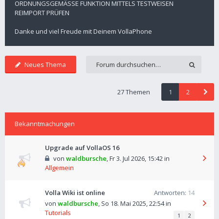
ORDNUNGSGEMÄSSE FUNKTION MITTELS TESTWEISEN
REIMPORT PRÜFEN
Danke und viel Freude mit Deinem VollaPhone
Neues Thema
27 Themen
1
2
Bekanntmachungen
Upgrade auf VollaOS 16
von
waldbursche
,
Fr 3. Jul 2026, 15:42
in
Allgemein
Volla Wiki ist online
Antworten:
14
von
waldbursche
,
So 18. Mai 2025, 22:54
in
Tutorials
1
2