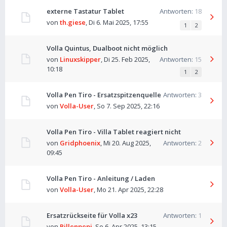
externe Tastatur Tablet
Antworten:
18
von
th.giese
,
Di 6. Mai 2025, 17:55
1
2
Volla Quintus, Dualboot nicht möglich
von
Linuxskipper
,
Di 25. Feb 2025,
Antworten:
15
10:18
1
2
Volla Pen Tiro - Ersatzspitzenquelle
Antworten:
3
von
Volla-User
,
So 7. Sep 2025, 22:16
Volla Pen Tiro - Villa Tablet reagiert nicht
von
Gridphoenix
,
Mi 20. Aug 2025,
Antworten:
2
09:45
Volla Pen Tiro - Anleitung / Laden
von
Volla-User
,
Mo 21. Apr 2025, 22:28
Ersatzrückseite für Volla x23
Antworten:
1
von
Pillenpepi
,
So 6. Apr 2025, 13:15