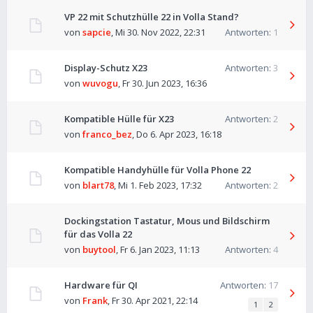
VP 22 mit Schutzhülle 22 in Volla Stand?
von
sapcie
,
Mi 30. Nov 2022, 22:31
Antworten:
1
Display-Schutz X23
Antworten:
3
von
wuvogu
,
Fr 30. Jun 2023, 16:36
Kompatible Hülle für X23
Antworten:
2
von
franco_bez
,
Do 6. Apr 2023, 16:18
Kompatible Handyhülle für Volla Phone 22
von
blart78
,
Mi 1. Feb 2023, 17:32
Antworten:
2
Dockingstation Tastatur, Mous und Bildschirm
für das Volla 22
von
buytool
,
Fr 6. Jan 2023, 11:13
Antworten:
4
Hardware für QI
Antworten:
17
von
Frank
,
Fr 30. Apr 2021, 22:14
1
2