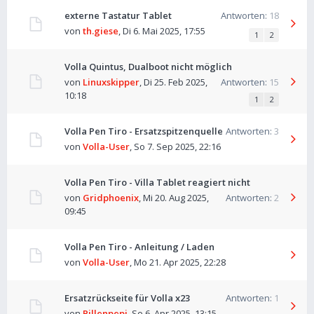
externe Tastatur Tablet
Antworten:
18
von
th.giese
,
Di 6. Mai 2025, 17:55
1
2
Volla Quintus, Dualboot nicht möglich
von
Linuxskipper
,
Di 25. Feb 2025,
Antworten:
15
10:18
1
2
Volla Pen Tiro - Ersatzspitzenquelle
Antworten:
3
von
Volla-User
,
So 7. Sep 2025, 22:16
Volla Pen Tiro - Villa Tablet reagiert nicht
von
Gridphoenix
,
Mi 20. Aug 2025,
Antworten:
2
09:45
Volla Pen Tiro - Anleitung / Laden
von
Volla-User
,
Mo 21. Apr 2025, 22:28
Ersatzrückseite für Volla x23
Antworten:
1
von
Pillenpepi
,
So 6. Apr 2025, 13:15