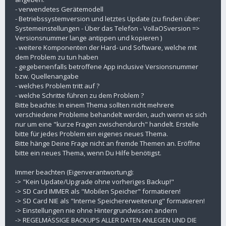
- verwendetes Gerätemodell
- Betriebssystemversion und letztes Update (zu finden über:
Systemeinstellungen - Über das Telefon - VollaOSversion =>
Versionsnummer lange antippen und kopieren )
- weitere Komponenten der Hard- und Software, welche mit
dem Problem zu tun haben
- gegebenenfalls betroffene App inclusive Versionsnummer
bzw. Quellenangabe
- welches Problem tritt auf ?
- welche Schritte führen zu dem Problem ?
Bitte beachte: In einem Thema sollten nicht mehrere
verschiedene Probleme behandelt werden, auch wenn es sich
nur um eine "kurze Fragen zwischendurch" handelt. Erstelle
bitte für jedes Problem ein eigenes neues Thema.
Bitte hänge Deine Frage nicht an fremde Themen an. Eröffne
bitte ein neues Thema, wenn Du Hilfe benötigst.
Immer beachten (Eigenverantwortung):
-> "Kein Update/Upgrade ohne vorheriges Backup!"
-> SD Card IMMER als "Mobilen Speicher" formatieren!
-> SD Card NIE als "Interne Speichererweiterung" formatieren!
-> Einstellungen nie ohne Hintergrundwissen ändern
-> REGELMÄSSIGE BACKUPS ALLER DATEN ANLEGEN UND DIE