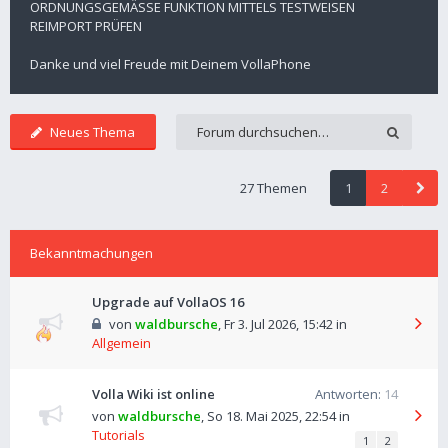
ORDNUNGSGEMÄSSE FUNKTION MITTELS TESTWEISEN
REIMPORT PRÜFEN
Danke und viel Freude mit Deinem VollaPhone
Neues Thema
27 Themen
1
2
Bekanntmachungen
Upgrade auf VollaOS 16
von
waldbursche
,
Fr 3. Jul 2026, 15:42
in
Allgemein
Volla Wiki ist online
Antworten:
14
von
waldbursche
,
So 18. Mai 2025, 22:54
in
Tutorials
1
2