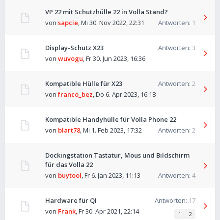
VP 22 mit Schutzhülle 22 in Volla Stand?
von
sapcie
,
Mi 30. Nov 2022, 22:31
Antworten:
1
Display-Schutz X23
Antworten:
3
von
wuvogu
,
Fr 30. Jun 2023, 16:36
Kompatible Hülle für X23
Antworten:
2
von
franco_bez
,
Do 6. Apr 2023, 16:18
Kompatible Handyhülle für Volla Phone 22
von
blart78
,
Mi 1. Feb 2023, 17:32
Antworten:
2
Dockingstation Tastatur, Mous und Bildschirm
für das Volla 22
von
buytool
,
Fr 6. Jan 2023, 11:13
Antworten:
4
Hardware für QI
Antworten:
17
von
Frank
,
Fr 30. Apr 2021, 22:14
1
2