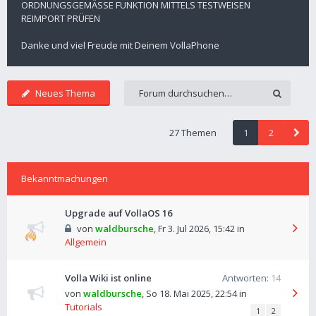
ORDNUNGSGEMÄSSE FUNKTION MITTELS TESTWEISEN
REIMPORT PRÜFEN
Danke und viel Freude mit Deinem VollaPhone
Neues Thema
27 Themen
1
2
Bekanntmachungen
Upgrade auf VollaOS 16
von
waldbursche
,
Fr 3. Jul 2026, 15:42
in
Allgemein
Volla Wiki ist online
Antworten:
14
von
waldbursche
,
So 18. Mai 2025, 22:54
in
Tutorials
1
2