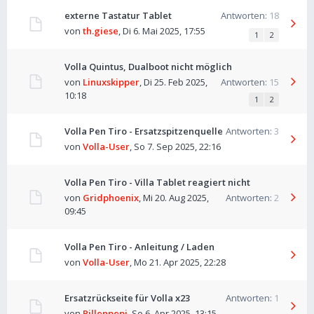
externe Tastatur Tablet
Antworten:
18
von
th.giese
,
Di 6. Mai 2025, 17:55
1
2
Volla Quintus, Dualboot nicht möglich
von
Linuxskipper
,
Di 25. Feb 2025,
Antworten:
15
10:18
1
2
Volla Pen Tiro - Ersatzspitzenquelle
Antworten:
3
von
Volla-User
,
So 7. Sep 2025, 22:16
Volla Pen Tiro - Villa Tablet reagiert nicht
von
Gridphoenix
,
Mi 20. Aug 2025,
Antworten:
2
09:45
Volla Pen Tiro - Anleitung / Laden
von
Volla-User
,
Mo 21. Apr 2025, 22:28
Ersatzrückseite für Volla x23
Antworten:
1
von
Pillenpepi
,
So 6. Apr 2025, 13:15