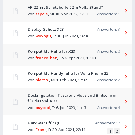
VP 22 mit Schutzhülle 22 in Volla Stand?
von
sapcie
,
Mi 30. Nov 2022, 22:31
Antworten:
1
Display-Schutz X23
Antworten:
3
von
wuvogu
,
Fr 30. Jun 2023, 16:36
Kompatible Hülle für X23
Antworten:
2
von
franco_bez
,
Do 6. Apr 2023, 16:18
Kompatible Handyhülle für Volla Phone 22
von
blart78
,
Mi 1. Feb 2023, 17:32
Antworten:
2
Dockingstation Tastatur, Mous und Bildschirm
für das Volla 22
von
buytool
,
Fr 6. Jan 2023, 11:13
Antworten:
4
Hardware für QI
Antworten:
17
von
Frank
,
Fr 30. Apr 2021, 22:14
1
2