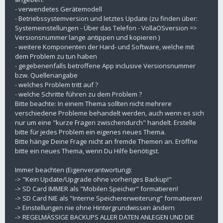
- verwendetes Gerätemodell
- Betriebssystemversion und letztes Update (zu finden über:
Systemeinstellungen - Über das Telefon - VollaOSversion =>
Versionsnummer lange antippen und kopieren )
- weitere Komponenten der Hard- und Software, welche mit
dem Problem zu tun haben
- gegebenenfalls betroffene App inclusive Versionsnummer
bzw. Quellenangabe
- welches Problem tritt auf ?
- welche Schritte führen zu dem Problem ?
Bitte beachte: In einem Thema sollten nicht mehrere
verschiedene Probleme behandelt werden, auch wenn es sich
nur um eine "kurze Fragen zwischendurch" handelt. Erstelle
bitte für jedes Problem ein eigenes neues Thema.
Bitte hänge Deine Frage nicht an fremde Themen an. Eröffne
bitte ein neues Thema, wenn Du Hilfe benötigst.
Immer beachten (Eigenverantwortung):
-> "Kein Update/Upgrade ohne vorheriges Backup!"
-> SD Card IMMER als "Mobilen Speicher" formatieren!
-> SD Card NIE als "Interne Speichererweiterung" formatieren!
-> Einstellungen nie ohne Hintergrundwissen ändern
-> REGELMÄSSIGE BACKUPS ALLER DATEN ANLEGEN UND DIE