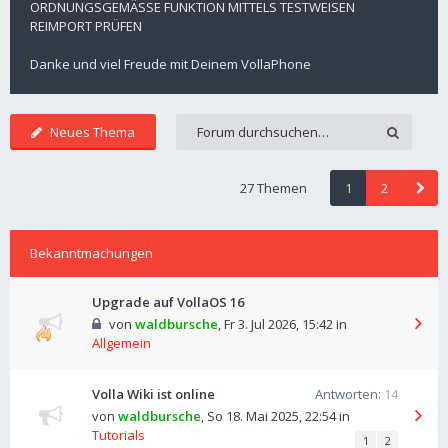
ORDNUNGSGEMÄSSE FUNKTION MITTELS TESTWEISEN
REIMPORT PRÜFEN
Danke und viel Freude mit Deinem VollaPhone
Neues Thema
27 Themen
1
2
Bekanntmachungen
Upgrade auf VollaOS 16
von
waldbursche
,
Fr 3. Jul 2026, 15:42
in
Allgemein
Volla Wiki ist online
Antworten:
14
von
waldbursche
,
So 18. Mai 2025, 22:54
in
Tutorials
1
2