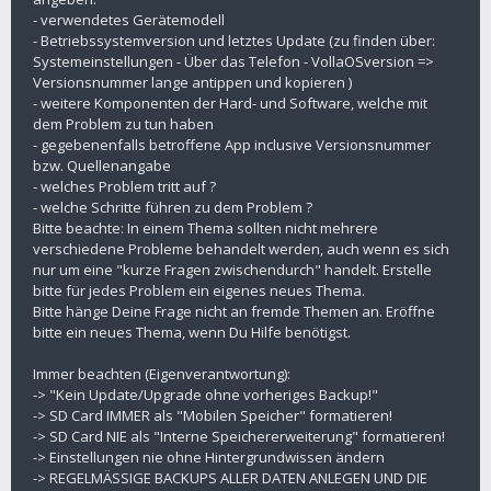
- verwendetes Gerätemodell
- Betriebssystemversion und letztes Update (zu finden über:
Systemeinstellungen - Über das Telefon - VollaOSversion =>
Versionsnummer lange antippen und kopieren )
- weitere Komponenten der Hard- und Software, welche mit
dem Problem zu tun haben
- gegebenenfalls betroffene App inclusive Versionsnummer
bzw. Quellenangabe
- welches Problem tritt auf ?
- welche Schritte führen zu dem Problem ?
Bitte beachte: In einem Thema sollten nicht mehrere
verschiedene Probleme behandelt werden, auch wenn es sich
nur um eine "kurze Fragen zwischendurch" handelt. Erstelle
bitte für jedes Problem ein eigenes neues Thema.
Bitte hänge Deine Frage nicht an fremde Themen an. Eröffne
bitte ein neues Thema, wenn Du Hilfe benötigst.
Immer beachten (Eigenverantwortung):
-> "Kein Update/Upgrade ohne vorheriges Backup!"
-> SD Card IMMER als "Mobilen Speicher" formatieren!
-> SD Card NIE als "Interne Speichererweiterung" formatieren!
-> Einstellungen nie ohne Hintergrundwissen ändern
-> REGELMÄSSIGE BACKUPS ALLER DATEN ANLEGEN UND DIE