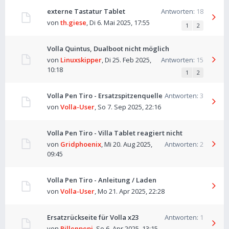
externe Tastatur Tablet
Antworten:
18
von
th.giese
,
Di 6. Mai 2025, 17:55
1
2
Volla Quintus, Dualboot nicht möglich
von
Linuxskipper
,
Di 25. Feb 2025,
Antworten:
15
10:18
1
2
Volla Pen Tiro - Ersatzspitzenquelle
Antworten:
3
von
Volla-User
,
So 7. Sep 2025, 22:16
Volla Pen Tiro - Villa Tablet reagiert nicht
von
Gridphoenix
,
Mi 20. Aug 2025,
Antworten:
2
09:45
Volla Pen Tiro - Anleitung / Laden
von
Volla-User
,
Mo 21. Apr 2025, 22:28
Ersatzrückseite für Volla x23
Antworten:
1
von
Pillenpepi
,
So 6. Apr 2025, 13:15