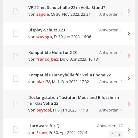
VP 22 mit Schutzhülle 22 in Volla Stand?
von
sapcie
,
Mi 30. Nov 2022, 22:31
Antworten:
1
Display-Schutz X23
Antworten:
3
von
wuvogu
,
Fr 30. Jun 2023, 16:36
Kompatible Hülle für X23
Antworten:
2
von
franco_bez
,
Do 6. Apr 2023, 16:18
Kompatible Handyhülle für Volla Phone 22
von
blart78
,
Mi 1. Feb 2023, 17:32
Antworten:
2
Dockingstation Tastatur, Mous und Bildschirm
für das Volla 22
von
buytool
,
Fr 6. Jan 2023, 11:13
Antworten:
4
Hardware für QI
Antworten:
17
von
Frank
,
Fr 30. Apr 2021, 22:14
1
2