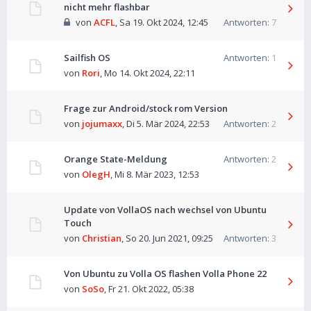
nicht mehr flashbar
von
ACFL
,
Sa 19. Okt 2024, 12:45
Antworten:
7
Sailfish OS
Antworten:
1
von
Rori
,
Mo 14. Okt 2024, 22:11
Frage zur Android/stock rom Version
von
jojumaxx
,
Di 5. Mär 2024, 22:53
Antworten:
2
Orange State-Meldung
Antworten:
2
von
OlegH
,
Mi 8. Mär 2023, 12:53
Update von VollaOS nach wechsel von Ubuntu
Touch
von
Christian
,
So 20. Jun 2021, 09:25
Antworten:
3
Von Ubuntu zu Volla OS flashen Volla Phone 22
von
SoSo
,
Fr 21. Okt 2022, 05:38