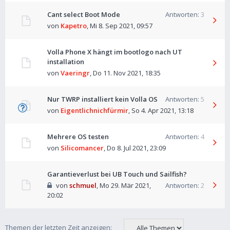
Cant select Boot Mode
Antworten:
3
von
Kapetro
,
Mi 8. Sep 2021, 09:57
Volla Phone X hängt im bootlogo nach UT
installation
von
Vaeringr
,
Do 11. Nov 2021, 18:35
Nur TWRP installiert kein Volla OS
Antworten:
5
von
Eigentlichnichfürmir
,
So 4. Apr 2021, 13:18
Mehrere OS testen
Antworten:
4
von
Silicomancer
,
Do 8. Jul 2021, 23:09
Garantieverlust bei UB Touch und Sailfish?
von
schmuel
,
Mo 29. Mär 2021,
Antworten:
2
20:02
Themen der letzten Zeit anzeigen: