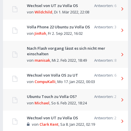
Wechsel von UT zu Volla OS
Antworten:
6
von
Wildchild
,
Di 1. Mär 2022, 22:08
Volla Phone 22 Ubuntu zu Volla OS
Antworten:
3
von
JinRoh
,
Fr 2. Sep 2022, 16:02
Nach Flash vorgang lässt es sich nicht mer
einschalten
von
manisak
,
Mi 2. Feb 2022, 18:49
Antworten:
8
Wechsel von Volla OS zu UT
Antworten:
6
von
CompuKalli
,
Mo 17. Jan 2022, 00:03
Ubuntu Touch zu Volla OS?
Antworten:
2
von
Michael
,
So 6. Feb 2022, 18:24
Wechsel von UT zu Volla OS
Antworten:
2
von
Clark Kent
,
Sa 8. Jan 2022, 02:19