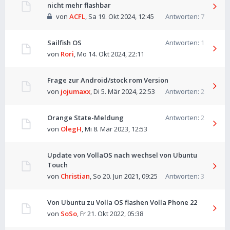
nicht mehr flashbar
von
ACFL
,
Sa 19. Okt 2024, 12:45
Antworten:
7
Sailfish OS
Antworten:
1
von
Rori
,
Mo 14. Okt 2024, 22:11
Frage zur Android/stock rom Version
von
jojumaxx
,
Di 5. Mär 2024, 22:53
Antworten:
2
Orange State-Meldung
Antworten:
2
von
OlegH
,
Mi 8. Mär 2023, 12:53
Update von VollaOS nach wechsel von Ubuntu
Touch
von
Christian
,
So 20. Jun 2021, 09:25
Antworten:
3
Von Ubuntu zu Volla OS flashen Volla Phone 22
von
SoSo
,
Fr 21. Okt 2022, 05:38