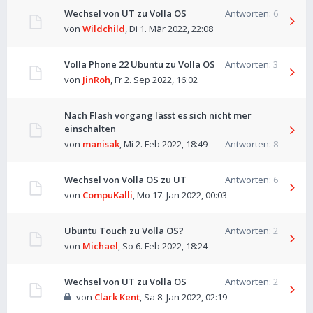
Wechsel von UT zu Volla OS
Antworten:
6
von
Wildchild
,
Di 1. Mär 2022, 22:08
Volla Phone 22 Ubuntu zu Volla OS
Antworten:
3
von
JinRoh
,
Fr 2. Sep 2022, 16:02
Nach Flash vorgang lässt es sich nicht mer
einschalten
von
manisak
,
Mi 2. Feb 2022, 18:49
Antworten:
8
Wechsel von Volla OS zu UT
Antworten:
6
von
CompuKalli
,
Mo 17. Jan 2022, 00:03
Ubuntu Touch zu Volla OS?
Antworten:
2
von
Michael
,
So 6. Feb 2022, 18:24
Wechsel von UT zu Volla OS
Antworten:
2
von
Clark Kent
,
Sa 8. Jan 2022, 02:19