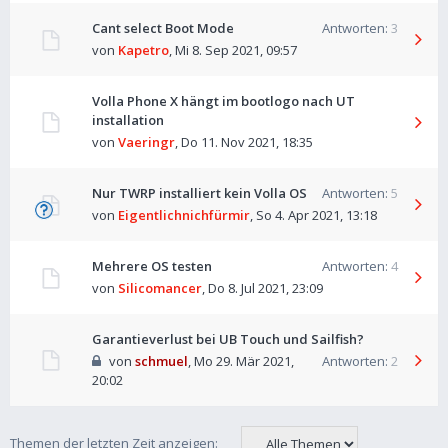
Cant select Boot Mode
Antworten:
3
von
Kapetro
,
Mi 8. Sep 2021, 09:57
Volla Phone X hängt im bootlogo nach UT
installation
von
Vaeringr
,
Do 11. Nov 2021, 18:35
Nur TWRP installiert kein Volla OS
Antworten:
5
von
Eigentlichnichfürmir
,
So 4. Apr 2021, 13:18
Mehrere OS testen
Antworten:
4
von
Silicomancer
,
Do 8. Jul 2021, 23:09
Garantieverlust bei UB Touch und Sailfish?
von
schmuel
,
Mo 29. Mär 2021,
Antworten:
2
20:02
Themen der letzten Zeit anzeigen: