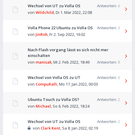
Wechsel von UT zu Volla OS
Antworten:
6
von
Wildchild
,
Di 1. Mär 2022, 22:08
Volla Phone 22 Ubuntu zu Volla OS
Antworten:
3
von
JinRoh
,
Fr 2. Sep 2022, 16:02
Nach Flash vorgang lässt es sich nicht mer
einschalten
von
manisak
,
Mi 2. Feb 2022, 18:49
Antworten:
8
Wechsel von Volla OS zu UT
Antworten:
6
von
CompuKalli
,
Mo 17. Jan 2022, 00:03
Ubuntu Touch zu Volla OS?
Antworten:
2
von
Michael
,
So 6. Feb 2022, 18:24
Wechsel von UT zu Volla OS
Antworten:
2
von
Clark Kent
,
Sa 8. Jan 2022, 02:19