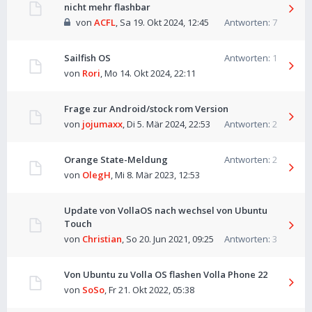
nicht mehr flashbar
von
ACFL
,
Sa 19. Okt 2024, 12:45
Antworten:
7
Sailfish OS
Antworten:
1
von
Rori
,
Mo 14. Okt 2024, 22:11
Frage zur Android/stock rom Version
von
jojumaxx
,
Di 5. Mär 2024, 22:53
Antworten:
2
Orange State-Meldung
Antworten:
2
von
OlegH
,
Mi 8. Mär 2023, 12:53
Update von VollaOS nach wechsel von Ubuntu
Touch
von
Christian
,
So 20. Jun 2021, 09:25
Antworten:
3
Von Ubuntu zu Volla OS flashen Volla Phone 22
von
SoSo
,
Fr 21. Okt 2022, 05:38