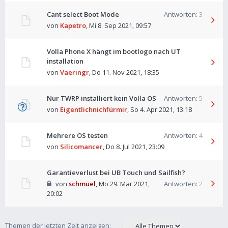
Cant select Boot Mode
Antworten:
3
von
Kapetro
,
Mi 8. Sep 2021, 09:57
Volla Phone X hängt im bootlogo nach UT
installation
von
Vaeringr
,
Do 11. Nov 2021, 18:35
Nur TWRP installiert kein Volla OS
Antworten:
5
von
Eigentlichnichfürmir
,
So 4. Apr 2021, 13:18
Mehrere OS testen
Antworten:
4
von
Silicomancer
,
Do 8. Jul 2021, 23:09
Garantieverlust bei UB Touch und Sailfish?
von
schmuel
,
Mo 29. Mär 2021,
Antworten:
2
20:02
Themen der letzten Zeit anzeigen: