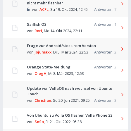
nicht mehr flashbar
von
ACFL
,
Sa 19. Okt 2024, 12:45
Antworten:
7
Sailfish OS
Antworten:
1
von
Rori
,
Mo 14. Okt 2024, 22:11
Frage zur Android/stock rom Version
von
jojumaxx
,
Di 5. Mär 2024, 22:53
Antworten:
2
Orange State-Meldung
Antworten:
2
von
OlegH
,
Mi 8. Mär 2023, 12:53
Update von VollaOS nach wechsel von Ubuntu
Touch
von
Christian
,
So 20. Jun 2021, 09:25
Antworten:
3
Von Ubuntu zu Volla OS flashen Volla Phone 22
von
SoSo
,
Fr 21. Okt 2022, 05:38