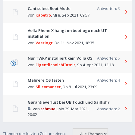
Cant select Boot Mode
Antworten:
3
von
Kapetro
,
Mi 8. Sep 2021, 09:57
Volla Phone X hängt im bootlogo nach UT
installation
von
Vaeringr
,
Do 11. Nov 2021, 18:35
Nur TWRP installiert kein Volla OS
Antworten:
5
von
Eigentlichnichfürmir
,
So 4. Apr 2021, 13:18
Mehrere OS testen
Antworten:
4
von
Silicomancer
,
Do 8. Jul 2021, 23:09
Garantieverlust bei UB Touch und Sailfish?
von
schmuel
,
Mo 29. Mär 2021,
Antworten:
2
20:02
Themen der letzten Zeit anzeigen: