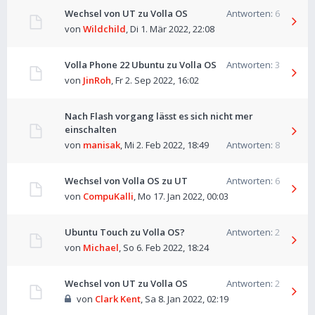
Wechsel von UT zu Volla OS
Antworten:
6
von
Wildchild
,
Di 1. Mär 2022, 22:08
Volla Phone 22 Ubuntu zu Volla OS
Antworten:
3
von
JinRoh
,
Fr 2. Sep 2022, 16:02
Nach Flash vorgang lässt es sich nicht mer
einschalten
von
manisak
,
Mi 2. Feb 2022, 18:49
Antworten:
8
Wechsel von Volla OS zu UT
Antworten:
6
von
CompuKalli
,
Mo 17. Jan 2022, 00:03
Ubuntu Touch zu Volla OS?
Antworten:
2
von
Michael
,
So 6. Feb 2022, 18:24
Wechsel von UT zu Volla OS
Antworten:
2
von
Clark Kent
,
Sa 8. Jan 2022, 02:19