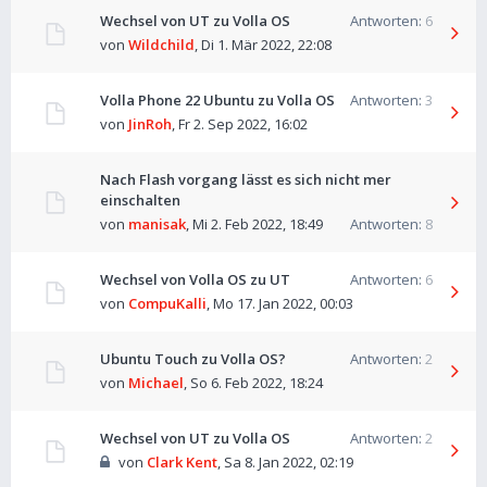
Wechsel von UT zu Volla OS
Antworten:
6
von
Wildchild
,
Di 1. Mär 2022, 22:08
Volla Phone 22 Ubuntu zu Volla OS
Antworten:
3
von
JinRoh
,
Fr 2. Sep 2022, 16:02
Nach Flash vorgang lässt es sich nicht mer
einschalten
von
manisak
,
Mi 2. Feb 2022, 18:49
Antworten:
8
Wechsel von Volla OS zu UT
Antworten:
6
von
CompuKalli
,
Mo 17. Jan 2022, 00:03
Ubuntu Touch zu Volla OS?
Antworten:
2
von
Michael
,
So 6. Feb 2022, 18:24
Wechsel von UT zu Volla OS
Antworten:
2
von
Clark Kent
,
Sa 8. Jan 2022, 02:19