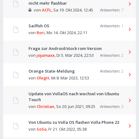
nicht mehr flashbar
von
ACFL
,
Sa 19. Okt 2024, 12:45
Antworten:
7
Sailfish OS
Antworten:
1
von
Rori
,
Mo 14. Okt 2024, 22:11
Frage zur Android/stock rom Version
von
jojumaxx
,
Di 5. Mär 2024, 22:53
Antworten:
2
Orange State-Meldung
Antworten:
2
von
OlegH
,
Mi 8. Mär 2023, 12:53
Update von VollaOS nach wechsel von Ubuntu
Touch
von
Christian
,
So 20. Jun 2021, 09:25
Antworten:
3
Von Ubuntu zu Volla OS flashen Volla Phone 22
von
SoSo
,
Fr 21. Okt 2022, 05:38