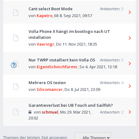
Cant select Boot Mode
Antworten:
3
von
Kapetro
,
Mi 8. Sep 2021, 09:57
Volla Phone X hängt im bootlogo nach UT
installation
von
Vaeringr
,
Do 11. Nov 2021, 18:35
Nur TWRP installiert kein Volla OS
Antworten:
5
von
Eigentlichnichfürmir
,
So 4. Apr 2021, 13:18
Mehrere OS testen
Antworten:
4
von
Silicomancer
,
Do 8. Jul 2021, 23:09
Garantieverlust bei UB Touch und Sailfish?
von
schmuel
,
Mo 29. Mär 2021,
Antworten:
2
20:02
Themen der letzten Zeit anzeigen: