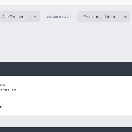
Sortiere nach
Alle Themen
Erstellungsdatum
en.
rstellen.
n.