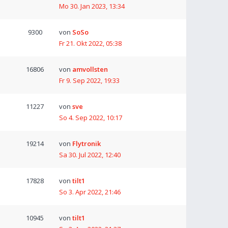
Mo 30. Jan 2023, 13:34
9300
von
SoSo
Fr 21. Okt 2022, 05:38
16806
von
amvollsten
Fr 9. Sep 2022, 19:33
11227
von
sve
So 4. Sep 2022, 10:17
19214
von
Flytronik
Sa 30. Jul 2022, 12:40
17828
von
tilt1
So 3. Apr 2022, 21:46
10945
von
tilt1