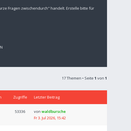
ze Fragen zwischendurch" handelt. Erstelle bitte für
EN
17 Themen • Seite
1
von
1
n
Zugriffe
Letzter Beitrag
53336
von
waldbursche
Fr 3. Jul 2026, 15:42