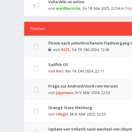
Volla Wiki ist online
von
waldbursche
,
So 18. Mai 2025, 22:54
in
Tut
Themen
Phone nach unterbrochenem Flashvorgang n
von
ACFL
,
Sa 19. Okt 2024, 12:45
Sailfish OS
von
Rori
,
Mo 14. Okt 2024, 22:11
Frage zur Android/stock rom Version
von
jojumaxx
,
Di 5. Mär 2024, 22:53
Orange State-Meldung
von
OlegH
,
Mi 8. Mär 2023, 12:53
Update von VollaOS nach wechsel von Ubun