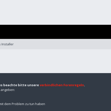
 Installer
es beachte bitte unsere
verbindlichen Forenregeln
.
n angeben:
mit dem Problem zu tun haben