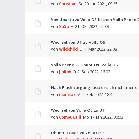
von
Christian
,
So 20. Jun 2021, 09:25
Von Ubuntu zu Volla OS flashen Volla Phone 
von
SoSo
,
Fr 21. Okt 2022, 05:38
Wechsel von UT zu Volla OS
von
Wildchild
,
Di 1. Mär 2022, 22:08
Volla Phone 22 Ubuntu zu Volla OS
von
JinRoh
,
Fr 2. Sep 2022, 16:02
Nach Flash vorgang lässt es sich nicht mer e
von
manisak
,
Mi 2. Feb 2022, 18:49
Wechsel von Volla OS zu UT
von
CompuKalli
,
Mo 17. Jan 2022, 00:03
Ubuntu Touch zu Volla OS?