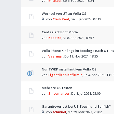
von
Michael
,
So 6. Feb 2022, 18:24
Wechsel von UT zu Volla OS
von
Clark Kent
,
Sa 8. Jan 2022, 02:19
Cant select Boot Mode
von
Kapetro
,
Mi 8. Sep 2021, 09:57
Volla Phone X hängt im bootlogo nach UT ins
von
Vaeringr
,
Do 11. Nov 2021, 18:35
Nur TWRP installiert kein Volla OS
von
Eigentlichnichfürmir
,
So 4. Apr 2021, 13:1
Mehrere OS testen
von
Silicomancer
,
Do 8. Jul 2021, 23:09
Garantieverlust bei UB Touch und Sailfish?
von
schmuel
,
Mo 29. Mär 2021, 20:02