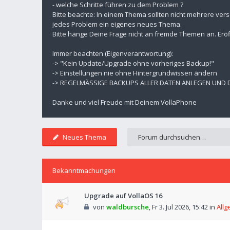
- welche Schritte führen zu dem Problem ?
Bitte beachte: In einem Thema sollten nicht mehrere ver
jedes Problem ein eigenes neues Thema.
Bitte hänge Deine Frage nicht an fremde Themen an. Eröf
Immer beachten (Eigenverantwortung):
-> "Kein Update/Upgrade ohne vorheriges Backup!"
-> Einstellungen nie ohne Hintergrundwissen ändern
-> REGELMÄSSIGE BACKUPS ALLER DATEN ANLEGEN UND
Danke und viel Freude mit Deinem VollaPhone
Neues Thema
Bekanntmachungen
Upgrade auf VollaOS 16
von
waldbursche
,
Fr 3. Jul 2026, 15:42
in
Allg