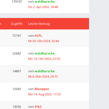
179197
von
waldbursche
Do 2. Apr 2026, 18:48
n
Zugriffe
Letzter Beitrag
72747
von
ACFL
Mi 30. Okt 2024, 20:44
22642
von
waldbursche
Mo 14. Okt 2024, 22:50
14867
von
waldbursche
Mi 6. Mär 2024, 20:15
12043
von
Rkuepper
Mo 14. Aug 2023, 17:33
14336
von
31k3