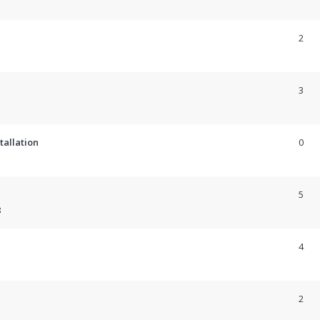
2
3
tallation
0
5
8
4
2