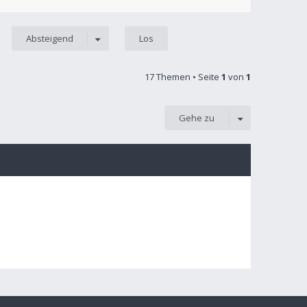
Absteigend
17 Themen • Seite
1
von
1
Gehe zu