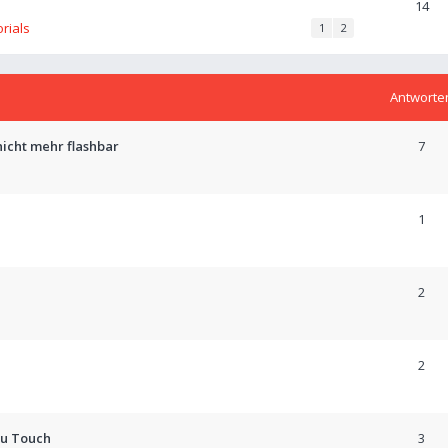
14
orials
1
2
Antworte
icht mehr flashbar
7
1
2
2
tu Touch
3