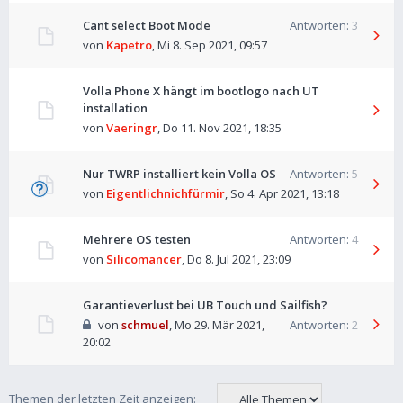
Cant select Boot Mode
Antworten:
3
von
Kapetro
,
Mi 8. Sep 2021, 09:57
Volla Phone X hängt im bootlogo nach UT
installation
von
Vaeringr
,
Do 11. Nov 2021, 18:35
Nur TWRP installiert kein Volla OS
Antworten:
5
von
Eigentlichnichfürmir
,
So 4. Apr 2021, 13:18
Mehrere OS testen
Antworten:
4
von
Silicomancer
,
Do 8. Jul 2021, 23:09
Garantieverlust bei UB Touch und Sailfish?
von
schmuel
,
Mo 29. Mär 2021,
Antworten:
2
20:02
Themen der letzten Zeit anzeigen: