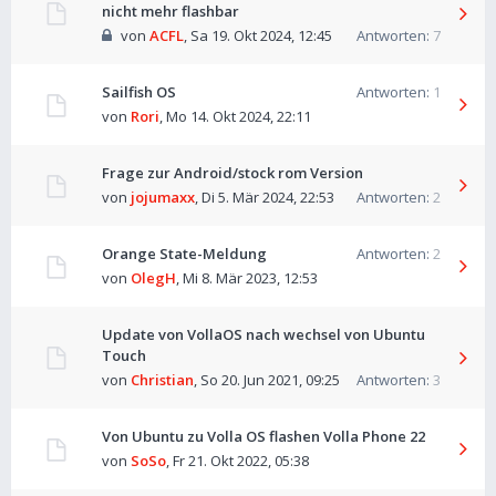
nicht mehr flashbar
von
ACFL
,
Sa 19. Okt 2024, 12:45
Antworten:
7
Sailfish OS
Antworten:
1
von
Rori
,
Mo 14. Okt 2024, 22:11
Frage zur Android/stock rom Version
von
jojumaxx
,
Di 5. Mär 2024, 22:53
Antworten:
2
Orange State-Meldung
Antworten:
2
von
OlegH
,
Mi 8. Mär 2023, 12:53
Update von VollaOS nach wechsel von Ubuntu
Touch
von
Christian
,
So 20. Jun 2021, 09:25
Antworten:
3
Von Ubuntu zu Volla OS flashen Volla Phone 22
von
SoSo
,
Fr 21. Okt 2022, 05:38