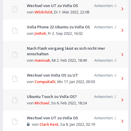
Wechsel von UT zu Volla OS
Antworten:
6
von
Wildchild
,
Di 1. Mär 2022, 22:08
Volla Phone 22 Ubuntu zu Volla OS
Antworten:
3
von
JinRoh
,
Fr 2. Sep 2022, 16:02
Nach Flash vorgang lässt es sich nicht mer
einschalten
von
manisak
,
Mi 2. Feb 2022, 18:49
Antworten:
8
Wechsel von Volla OS zu UT
Antworten:
6
von
CompuKalli
,
Mo 17. Jan 2022, 00:03
Ubuntu Touch zu Volla OS?
Antworten:
2
von
Michael
,
So 6. Feb 2022, 18:24
Wechsel von UT zu Volla OS
Antworten:
2
von
Clark Kent
,
Sa 8. Jan 2022, 02:19