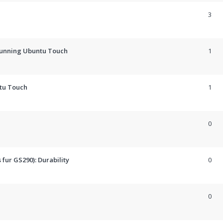
3
 running Ubuntu Touch
1
ntu Touch
1
0
 fur GS290): Durability
0
0