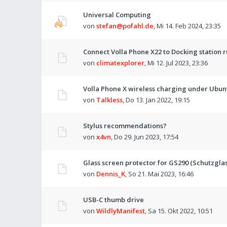
Universal Computing
von
stefan@pofahl.de
,
Mi 14. Feb 2024, 23:35
Connect Volla Phone X22 to Docking station
von
climatexplorer
,
Mi 12. Jul 2023, 23:36
Volla Phone X wireless charging under Ubu
von
Talkless
,
Do 13. Jan 2022, 19:15
Stylus recommendations?
von
x4vn
,
Do 29. Jun 2023, 17:54
Glass screen protector for GS290 (Schutzglas
von
Dennis_K
,
So 21. Mai 2023, 16:46
USB-C thumb drive
von
WildlyManifest
,
Sa 15. Okt 2022, 10:51