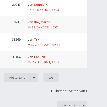
29943
von
Dennis_K
So 13. Mär 2022, 17:24
10733
von
the_martin
Mi 29. Dez 2021, 17:05
38269
von
Trk
Mo 27. Sep 2021, 09:43
33164
von
Canuck1
Mo 19. Apr 2021, 17:57
Absteigend
11 Themen • Seite
1
von
1
Gehe zu