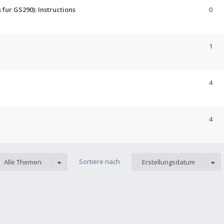
fur GS290): Instructions
0
1
4
4
Sortiere nach
Alle Themen
Erstellungsdatum