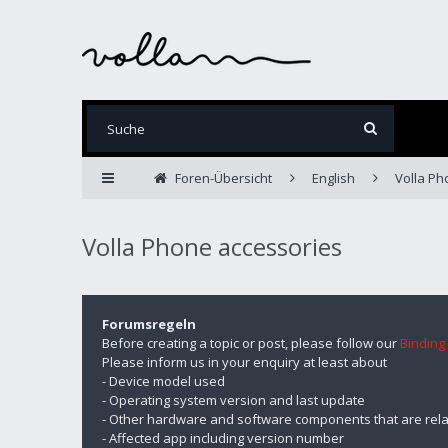
Foren-Übersicht
English
Volla Ph
Volla Phone accessories
Forumsregeln
Before creating a topic or post, please follow our
Binding
Please inform us in your enquiry at least about
- Device model used
- Operating system version and last update
- Other hardware and software components that are rela
- Affected app including version number