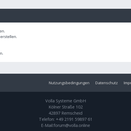
en.
rstellen.
n.
Nutzungsbedingungen
Datenschutz
Imp
Volla Systeme GmbH
Kölner Straße 102
42897 Remscheid
Telefon:
+49 2191 59897 61
E-Mail:
forum@volla.online