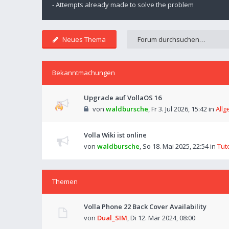
- Attempts already made to solve the problem
Neues Thema
Bekanntmachungen
Upgrade auf VollaOS 16
von
waldbursche
,
Fr 3. Jul 2026, 15:42
in
Allg
Volla Wiki ist online
von
waldbursche
,
So 18. Mai 2025, 22:54
in
Tut
Themen
Volla Phone 22 Back Cover Availability
von
Dual_SIM
,
Di 12. Mär 2024, 08:00