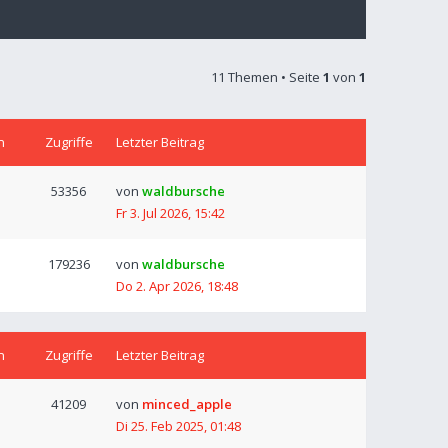
11 Themen • Seite
1
von
1
n
Zugriffe
Letzter Beitrag
53356
von
waldbursche
Fr 3. Jul 2026, 15:42
179236
von
waldbursche
Do 2. Apr 2026, 18:48
n
Zugriffe
Letzter Beitrag
41209
von
minced_apple
Di 25. Feb 2025, 01:48