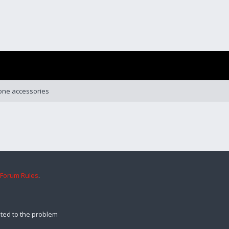
one accessories
 Forum Rules
.
ted to the problem