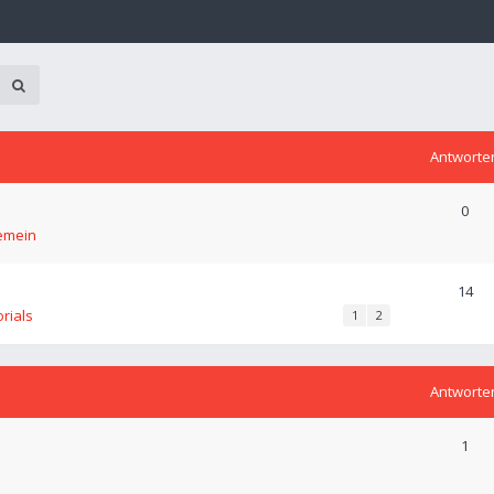
Antworte
0
emein
14
orials
1
2
Antworte
1