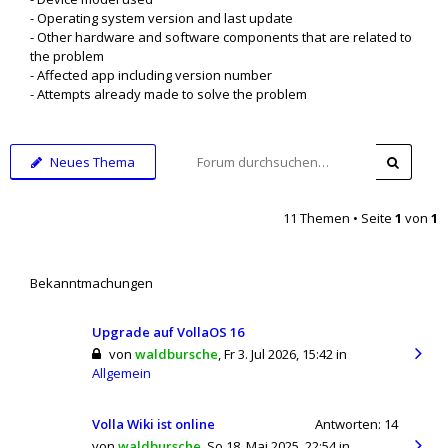
- Operating system version and last update
- Other hardware and software components that are related to
the problem
- Affected app including version number
- Attempts already made to solve the problem
Neues Thema
11 Themen • Seite
1
von
1
Bekanntmachungen
Upgrade auf VollaOS 16
von
waldbursche
,
Fr 3. Jul 2026, 15:42
in
Allgemein
Volla Wiki ist online
Antworten:
14
von
waldbursche
,
So 18. Mai 2025, 22:54
in