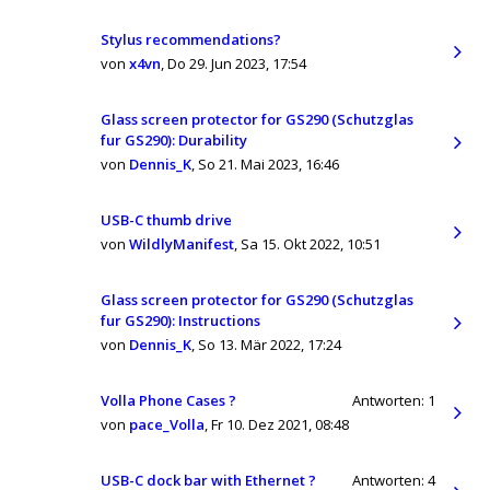
Stylus recommendations?
von
x4vn
,
Do 29. Jun 2023, 17:54
Glass screen protector for GS290 (Schutzglas
fur GS290): Durability
von
Dennis_K
,
So 21. Mai 2023, 16:46
USB-C thumb drive
von
WildlyManifest
,
Sa 15. Okt 2022, 10:51
Glass screen protector for GS290 (Schutzglas
fur GS290): Instructions
von
Dennis_K
,
So 13. Mär 2022, 17:24
Volla Phone Cases ?
Antworten:
1
von
pace_Volla
,
Fr 10. Dez 2021, 08:48
USB-C dock bar with Ethernet ?
Antworten:
4