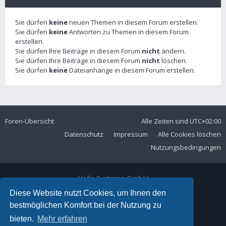
Sie dürfen
keine
neuen Themen in diesem Forum erstellen.
Sie dürfen
keine
Antworten zu Themen in diesem Forum
erstellen.
Sie dürfen Ihre Beiträge in diesem Forum
nicht
ändern.
Sie dürfen Ihre Beiträge in diesem Forum
nicht
löschen.
Sie dürfen
keine
Dateianhänge in diesem Forum erstellen.
Foren-Übersicht
Alle Zeiten sind
UTC+02:00
Datenschutz
Impressum
Alle Cookies löschen
Nutzungsbedingungen
Volla Systeme GmbH
Kölner Straße 102
Diese Website nutzt Cookies, um Ihnen den
42897 Remscheid
bestmöglichen Komfort bei der Nutzung zu
Telefon:
+49 2191 59897 61
bieten.
Mehr erfahren
E-Mail:
forum@volla.online