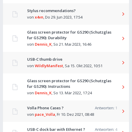
Stylus recommendations?
von
x4vn
,
Do 29. Jun 2023, 17:54
Glass screen protector for GS290 (Schutzglas
fur GS290): Durability
von
Dennis_K
,
So 21. Mai 2023, 16:46
USB-C thumb drive
von
WildlyManifest
,
Sa 15. Okt 2022, 10:51
Glass screen protector for GS290 (Schutzglas
fur GS290): Instructions
von
Dennis_K
,
So 13. Mär 2022, 17:24
Volla Phone Cases ?
Antworten:
1
von
pace_Volla
,
Fr 10. Dez 2021, 08:48
USB-C dock bar with Ethernet ?
Antworten:
4