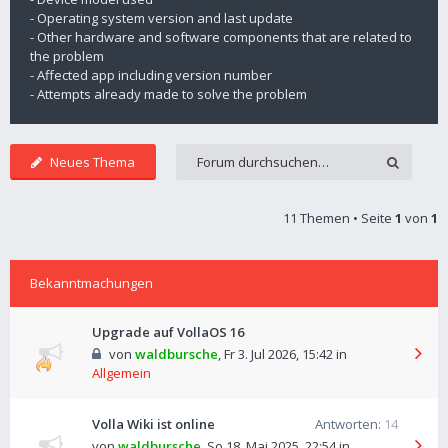
- Operating system version and last update
- Other hardware and software components that are related to
the problem
- Affected app including version number
- Attempts already made to solve the problem
Neues Thema
11 Themen • Seite
1
von
1
Bekanntmachungen
Upgrade auf VollaOS 16
von
waldbursche
,
Fr 3. Jul 2026, 15:42
in
Allgemein
Volla Wiki ist online
Antworten:
14
von
waldbursche
,
So 18. Mai 2025, 22:54
in