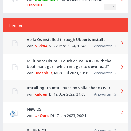
Tutorials
1
2
Themen
Volla Os installed through Ubports installer.
von
Nikk84
,
Mi 27. Mär 2024, 16:42
Antworten:
1
Multiboot Ubuntu Touch on Volla X23 with the
boot manager - which images to download?
von
Bocephus
,
Mi 26. Jul 2023, 13:31
Antworten:
2
Installing Ubuntu Touch on Volla Phone OS 10
von
kalden
,
Di 12. Apr 2022, 21:08
Antworten:
2
New OS
von
UnOurs
,
Di 17. Jan 2023, 20:24
Sailfish OS
Antworten:
2