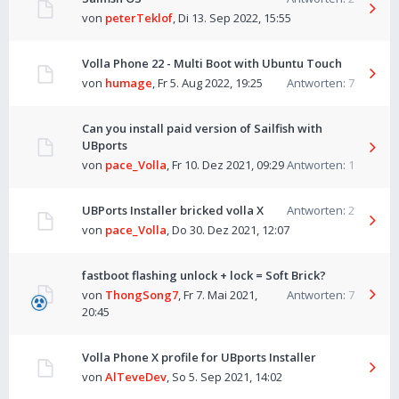
von
peterTeklof
,
Di 13. Sep 2022, 15:55
Volla Phone 22 - Multi Boot with Ubuntu Touch
von
humage
,
Fr 5. Aug 2022, 19:25
Antworten:
7
Can you install paid version of Sailfish with
UBports
von
pace_Volla
,
Fr 10. Dez 2021, 09:29
Antworten:
1
UBPorts Installer bricked volla X
Antworten:
2
von
pace_Volla
,
Do 30. Dez 2021, 12:07
fastboot flashing unlock + lock = Soft Brick?
von
ThongSong7
,
Fr 7. Mai 2021,
Antworten:
7
20:45
Volla Phone X profile for UBports Installer
von
AlTeveDev
,
So 5. Sep 2021, 14:02