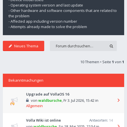
- Operating system version and last update
- Other hardware and software components that are related to
the problem
- Affected app including version number
- Attempts already made to solve the problem
Neues Thema
10 Themen • Seite
1
von
1
Bekanntmachungen
Upgrade auf VollaOS 16
von
waldbursche
,
Fr 3. Jul 2026, 15:42
in
Allgemein
Volla Wiki ist online
Antworten:
14
von
waldbursche
,
So 18. Mai 2025, 22:54
in