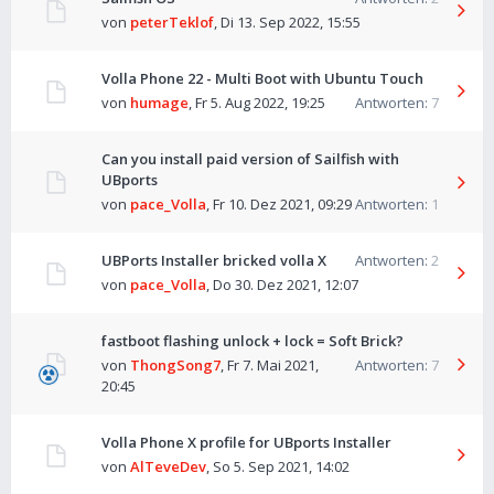
von
peterTeklof
,
Di 13. Sep 2022, 15:55
Volla Phone 22 - Multi Boot with Ubuntu Touch
von
humage
,
Fr 5. Aug 2022, 19:25
Antworten:
7
Can you install paid version of Sailfish with
UBports
von
pace_Volla
,
Fr 10. Dez 2021, 09:29
Antworten:
1
UBPorts Installer bricked volla X
Antworten:
2
von
pace_Volla
,
Do 30. Dez 2021, 12:07
fastboot flashing unlock + lock = Soft Brick?
von
ThongSong7
,
Fr 7. Mai 2021,
Antworten:
7
20:45
Volla Phone X profile for UBports Installer
von
AlTeveDev
,
So 5. Sep 2021, 14:02