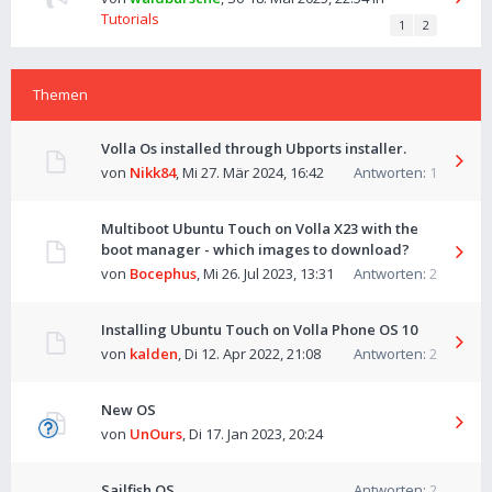
Tutorials
1
2
Themen
Volla Os installed through Ubports installer.
von
Nikk84
,
Mi 27. Mär 2024, 16:42
Antworten:
1
Multiboot Ubuntu Touch on Volla X23 with the
boot manager - which images to download?
von
Bocephus
,
Mi 26. Jul 2023, 13:31
Antworten:
2
Installing Ubuntu Touch on Volla Phone OS 10
von
kalden
,
Di 12. Apr 2022, 21:08
Antworten:
2
New OS
von
UnOurs
,
Di 17. Jan 2023, 20:24
Sailfish OS
Antworten:
2