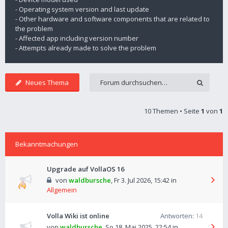
- Operating system version and last update
- Other hardware and software components that are related to
the problem
- Affected app including version number
- Attempts already made to solve the problem
Neues Thema
10 Themen • Seite
1
von
1
Bekanntmachungen
Upgrade auf VollaOS 16
von
waldbursche
,
Fr 3. Jul 2026, 15:42
in
Allgemein
Volla Wiki ist online
Antworten:
14
von
waldbursche
,
So 18. Mai 2025, 22:54
in