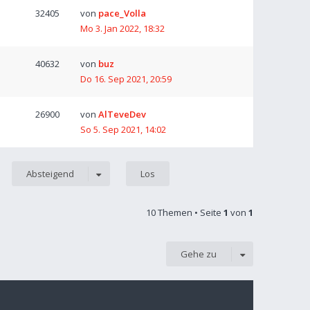
32405
von
pace_Volla
Mo 3. Jan 2022, 18:32
40632
von
buz
Do 16. Sep 2021, 20:59
26900
von
AlTeveDev
So 5. Sep 2021, 14:02
Absteigend
10 Themen • Seite
1
von
1
Gehe zu