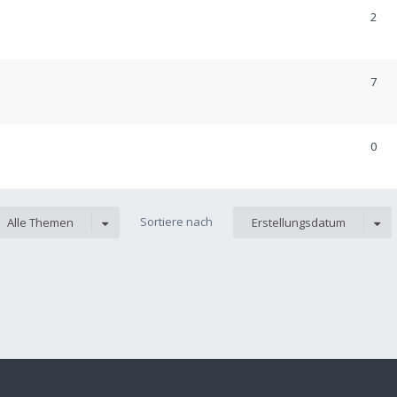
2
7
0
Sortiere nach
Alle Themen
Erstellungsdatum