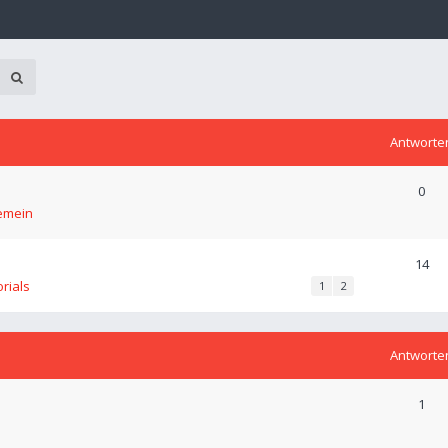
Antworte
0
emein
14
orials
1
2
Antworte
1