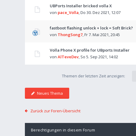
UBPorts Installer bricked volla X
von
pace_Volla
,
Do 30. Dez 2021, 12:07
fastboot flashing unlock + lock = Soft Brick?
von
ThongSong7
,
Fr 7. Mai 2021, 20:45
Volla Phone X profile for UBports Installer
von
AlTeveDev
,
So 5. Sep 2021, 14:02
Themen der letzten Zeit anzeigen:
Neues Thema
Zurück zur Foren-Übersicht
Berechtigungen in diesem Forum