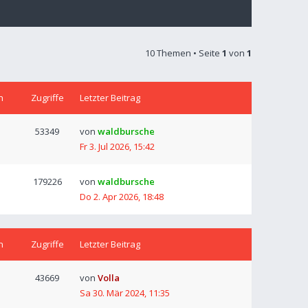
10 Themen • Seite
1
von
1
n
Zugriffe
Letzter Beitrag
53349
von
waldbursche
Fr 3. Jul 2026, 15:42
179226
von
waldbursche
Do 2. Apr 2026, 18:48
n
Zugriffe
Letzter Beitrag
43669
von
Volla
Sa 30. Mär 2024, 11:35