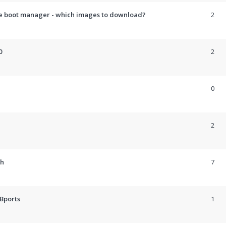
he boot manager - which images to download?
2
0
2
0
2
ch
7
UBports
1