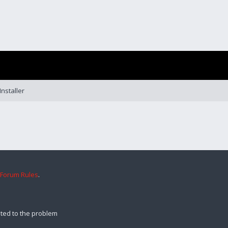
nstaller
 Forum Rules
.
ted to the problem