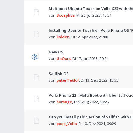
Multiboot Ubuntu Touch on Volla X23 with t
von
Bocephus
,
Mi 26. Jul 2023, 13:31
Installing Ubuntu Touch on Volla Phone OS 1
von
kalden
,
Di 12. Apr 2022, 21:08
New OS
von
UnOurs
,
Di 17. Jan 2023, 20:24
Sailfish OS
von
peterTeklof
,
Di 13. Sep 2022, 15:55
Volla Phone 22 - Multi Boot with Ubuntu Tou
von
humage
,
Fr 5. Aug 2022, 19:25
Can you install paid version of Sailfish with 
von
pace_Volla
,
Fr 10. Dez 2021, 09:29