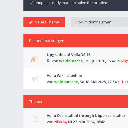
- Attempts already made to solve the problem
Neues Thema
Bekanntmachungen
Upgrade auf VollaOS 16
von
waldbursche
,
Fr 3. Jul 2026, 15:42
in
Allg
Volla Wiki ist online
von
waldbursche
,
So 18. Mai 2025, 22:54
in
Tut
Themen
Volla Os installed through Ubports installer.
von
Nikk84
,
Mi 27. Mär 2024, 16:42