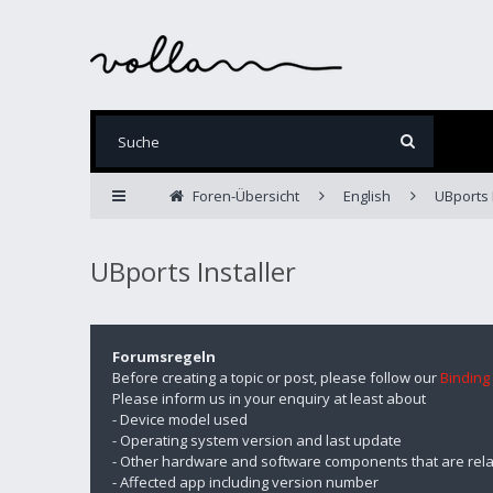
Foren-Übersicht
English
UBports I
UBports Installer
Forumsregeln
Before creating a topic or post, please follow our
Binding
Please inform us in your enquiry at least about
- Device model used
- Operating system version and last update
- Other hardware and software components that are rela
- Affected app including version number