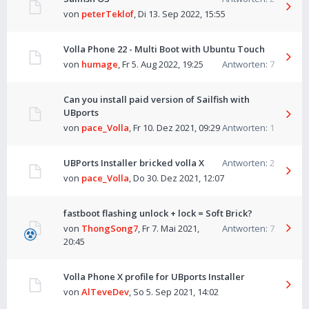
von
peterTeklof
,
Di 13. Sep 2022, 15:55
Volla Phone 22 - Multi Boot with Ubuntu Touch
von
humage
,
Fr 5. Aug 2022, 19:25
Antworten:
7
Can you install paid version of Sailfish with
UBports
von
pace_Volla
,
Fr 10. Dez 2021, 09:29
Antworten:
1
UBPorts Installer bricked volla X
Antworten:
2
von
pace_Volla
,
Do 30. Dez 2021, 12:07
fastboot flashing unlock + lock = Soft Brick?
von
ThongSong7
,
Fr 7. Mai 2021,
Antworten:
7
20:45
Volla Phone X profile for UBports Installer
von
AlTeveDev
,
So 5. Sep 2021, 14:02