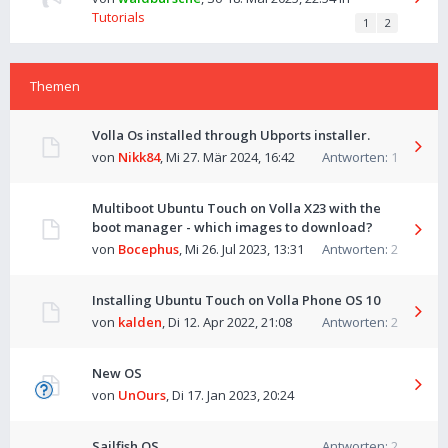
Tutorials
1
2
Themen
Volla Os installed through Ubports installer.
von
Nikk84
,
Mi 27. Mär 2024, 16:42
Antworten:
1
Multiboot Ubuntu Touch on Volla X23 with the
boot manager - which images to download?
von
Bocephus
,
Mi 26. Jul 2023, 13:31
Antworten:
2
Installing Ubuntu Touch on Volla Phone OS 10
von
kalden
,
Di 12. Apr 2022, 21:08
Antworten:
2
New OS
von
UnOurs
,
Di 17. Jan 2023, 20:24
Sailfish OS
Antworten:
2