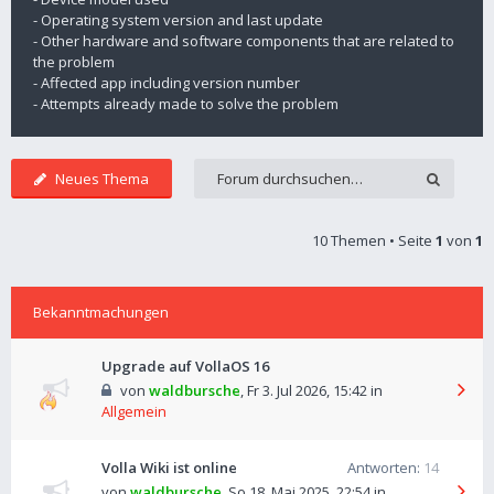
- Operating system version and last update
- Other hardware and software components that are related to
the problem
- Affected app including version number
- Attempts already made to solve the problem
Neues Thema
10 Themen • Seite
1
von
1
Bekanntmachungen
Upgrade auf VollaOS 16
von
waldbursche
,
Fr 3. Jul 2026, 15:42
in
Allgemein
Volla Wiki ist online
Antworten:
14
von
waldbursche
,
So 18. Mai 2025, 22:54
in