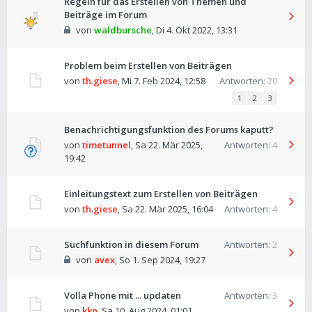
Regeln für das Erstellen von Themen und
Beiträge im Forum
von
waldbursche
,
Di 4. Okt 2022, 13:31
Problem beim Erstellen von Beiträgen
von
th.giese
,
Mi 7. Feb 2024, 12:58
Antworten:
20
1
2
3
Benachrichtigungsfunktion des Forums kaputt?
von
timetunnel
,
Sa 22. Mär 2025,
Antworten:
4
19:42
Einleitungstext zum Erstellen von Beiträgen
von
th.giese
,
Sa 22. Mär 2025, 16:04
Antworten:
4
Suchfunktion in diesem Forum
Antworten:
2
von
avex
,
So 1. Sep 2024, 19:27
Volla Phone mit ... updaten
Antworten:
3
von
kkn
,
Sa 10. Aug 2024, 01:01