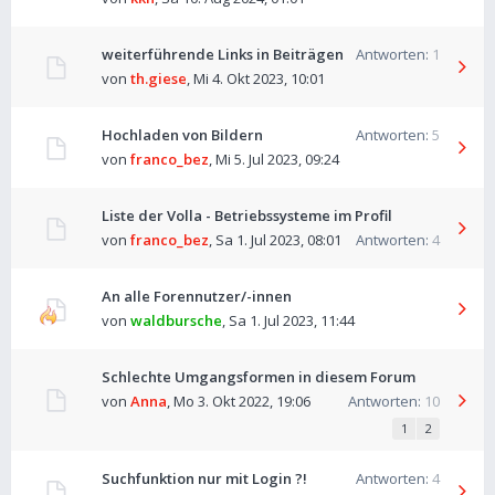
weiterführende Links in Beiträgen
Antworten:
1
von
th.giese
,
Mi 4. Okt 2023, 10:01
Hochladen von Bildern
Antworten:
5
von
franco_bez
,
Mi 5. Jul 2023, 09:24
Liste der Volla - Betriebssysteme im Profil
von
franco_bez
,
Sa 1. Jul 2023, 08:01
Antworten:
4
An alle Forennutzer/-innen
von
waldbursche
,
Sa 1. Jul 2023, 11:44
Schlechte Umgangsformen in diesem Forum
von
Anna
,
Mo 3. Okt 2022, 19:06
Antworten:
10
1
2
Suchfunktion nur mit Login ?!
Antworten:
4