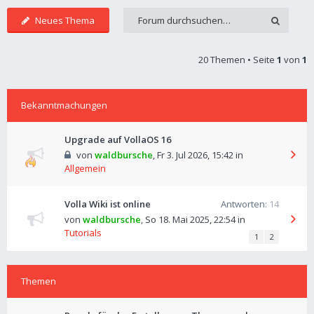
Neues Thema
20 Themen • Seite
1
von
1
Bekanntmachungen
Upgrade auf VollaOS 16
von
waldbursche
,
Fr 3. Jul 2026, 15:42
in
Allgemein
Volla Wiki ist online
Antworten:
14
von
waldbursche
,
So 18. Mai 2025, 22:54
in
Tutorials
1
2
Themen