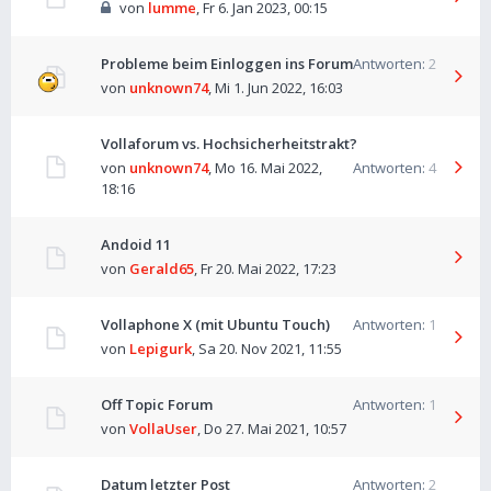
von
lumme
,
Fr 6. Jan 2023, 00:15
Probleme beim Einloggen ins Forum
Antworten:
2
von
unknown74
,
Mi 1. Jun 2022, 16:03
Vollaforum vs. Hochsicherheitstrakt?
von
unknown74
,
Mo 16. Mai 2022,
Antworten:
4
18:16
Andoid 11
von
Gerald65
,
Fr 20. Mai 2022, 17:23
Vollaphone X (mit Ubuntu Touch)
Antworten:
1
von
Lepigurk
,
Sa 20. Nov 2021, 11:55
Off Topic Forum
Antworten:
1
von
VollaUser
,
Do 27. Mai 2021, 10:57
Datum letzter Post
Antworten:
2